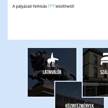
A pályázati felhívás
ITT
letölthető!
Látnivalók
Szál
Közintézmények