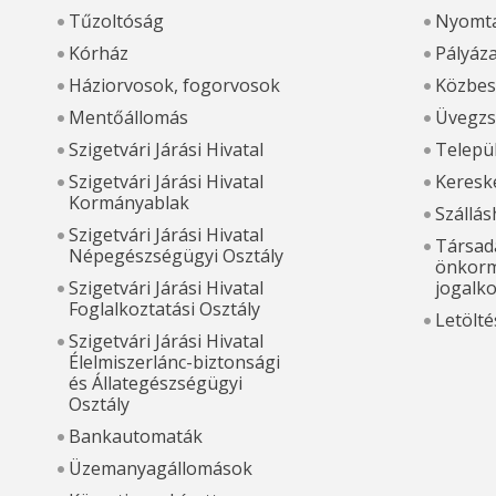
Tűzoltóság
Nyomta
Kórház
Pályáz
Háziorvosok, fogorvosok
Közbes
Mentőállomás
Üvegzs
Szigetvári Járási Hivatal
Települ
Szigetvári Járási Hivatal
Kereske
Kormányablak
Szállás
Szigetvári Járási Hivatal
Társada
Népegészségügyi Osztály
önkorm
Szigetvári Járási Hivatal
jogalk
Foglalkoztatási Osztály
Letölté
Szigetvári Járási Hivatal
Élelmiszerlánc-biztonsági
és Állategészségügyi
Osztály
Bankautomaták
Üzemanyagállomások