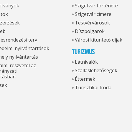
tványok
Szigetvár története
atok
Szigetvár címere
zerzések
Testvérvárosok
eb
Díszpolgárok
ésrendezési terv
Városi kitüntető díjak
delmi nyilvántartások
Turizmus
hely nyilvántartás
Látnivalók
lmi részvétel az
Szálláslehetőségek
ányzati
otásban
Éttermek
sek
Turisztikai Iroda