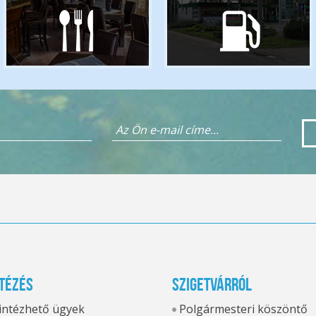
tézés
Szigetvárról
 intézhető ügyek
Polgármesteri köszöntő