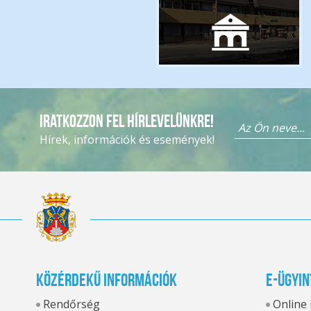
Iratkozzon fel hírlevelünkre!
Hírek, információk és események!
Közérdekű információk
E-ügyin
Rendőrség
Online