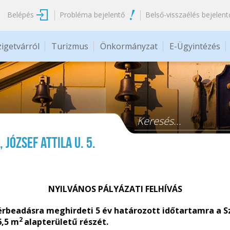
Belépés
Probléma bejelentő
Belső-visszaélés bejelent
zigetvárról
Turizmus
Önkormányzat
E-Ügyintézés
Keresés űrlap
 József Attila u. 5.
NYILVÁNOS PÁLYÁZATI FELHÍVÁS
beadásra meghirdeti 5 év határozott időtartamra a Szige
2
6,5 m
alapterületű részét.