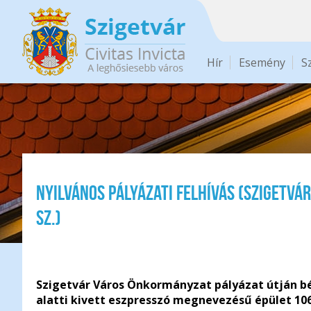
Ugrás a tartalomra
Hír
Esemény
S
Nyilvános pályázati felhívás (Szigetvár,
sz.)
Szigetvár Város Önkormányzat pályázat útján bér
alatti kivett eszpresszó megnevezésű épület 10