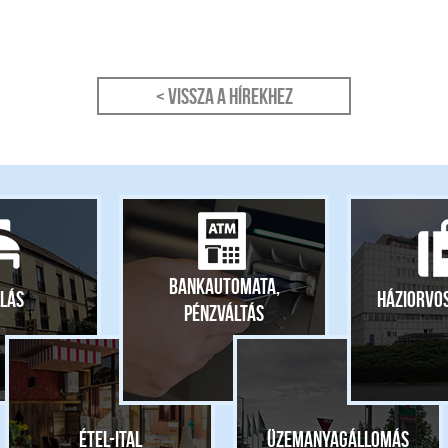
< Vissza a hírekhez
Bankautomata,
lás
Háziorvo
pénzváltás
Étel-ital
Üzemanyagállomás