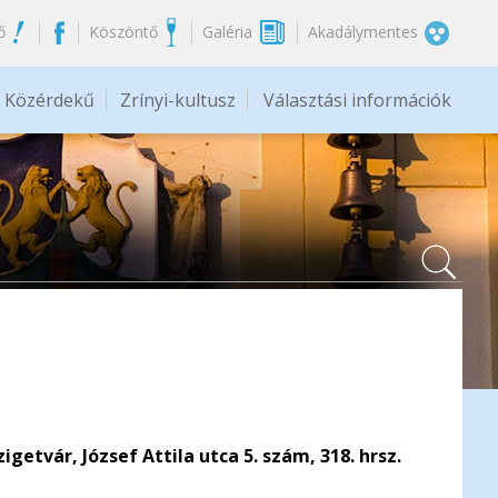
ő
Köszöntő
Galéria
Akadálymentes
Közérdekű
Zrínyi-kultusz
Választási információk
tvár, József Attila utca 5. szám, 318. hrsz.