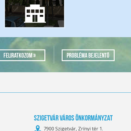
Probléma bejelentő
Szigetvár Város Önkormányzat
7900 Szigetvár, Zrínyi tér 1.