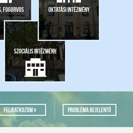
s, fogorvos
Oktatási intézmény
Szociális intézmény
Probléma bejelentő