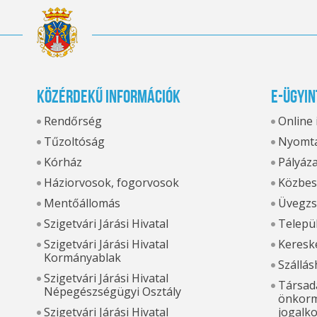
Közérdekű információk
E-ügyin
Rendőrség
Online
Tűzoltóság
Nyomta
Kórház
Pályáz
Háziorvosok, fogorvosok
Közbes
Mentőállomás
Üvegzs
Szigetvári Járási Hivatal
Települ
Szigetvári Járási Hivatal
Kereske
Kormányablak
Szállás
Szigetvári Járási Hivatal
Társada
Népegészségügyi Osztály
önkorm
Szigetvári Járási Hivatal
jogalk