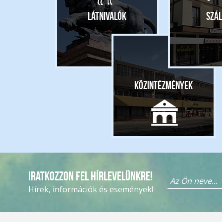
Látnivalók
Szál
Közintézmények
Iratkozzon fel hírlevelünkre!
Hírek, információk és események!