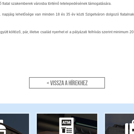
ő fiatal szakemberek városba történő letelepedésének támogatására.
 napjáig lehetősége van minden 18 és 35 év közti Szigetváron dolgozó fiatalnak 
együtt költöző, pár, illetve család nyerhet el a pályázati felhívás szerint minimum
< Vissza a hírekhez