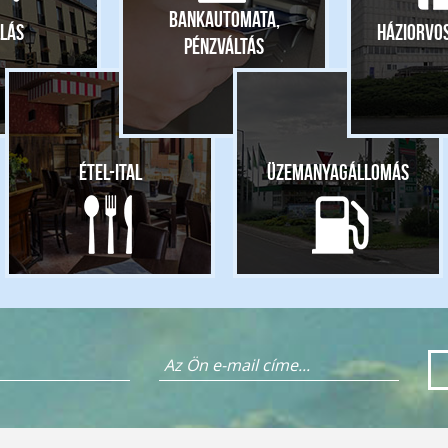
Bankautomata,
lás
Háziorvo
pénzváltás
Étel-ital
Üzemanyagállomás