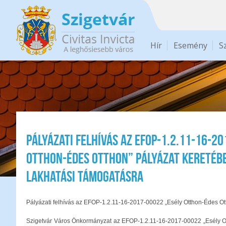
Ugrás a tartalomra
Hír
Esemény
S
Pályázati felhívás az EFOP-1.2.11-16-2
Otthon-Édes Otthon” pályázat keretéb
lakhatási támogatásra
Pályázati felhívás az EFOP-1.2.11-16-2017-00022 „Esély Otthon-Édes Ott
Szigetvár Város Önkormányzat az EFOP-1.2.11-16-2017-00022 „Esély Otth