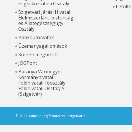
Foglalkoztatási Osztály
Letölté
Szigetvári Járási Hivatal
Élelmiszerlánc-biztonsági
és Állategészségügyi
Osztály
Bankautomaták
Üzemanyagállomások
Körzeti megbízott
JOGPont
Baranya Vármegyei
Kormányhivatal
Földhivatali Főosztály
Földhivatali Osztály 5.
(Szigetvár)
© 2026. Minden jog fenntartva, szigetvar.hu