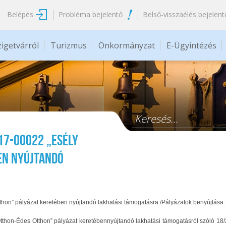
Belépés
Probléma bejelentő
Belső-visszaélés bejelent
zigetvárról
Turizmus
Önkormányzat
E-Ügyintézés
Keresés űrlap
017-00022 „Esély
en nyújtandó
hon” pályázat keretében nyújtandó lakhatási támogatásra /Pályázatok benyújtása:
on-Édes Otthon” pályázat keretébennyújtandó lakhatási támogatásról szóló 18/20