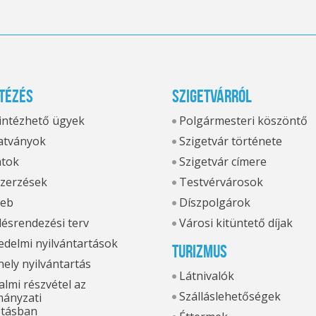
tézés
Szigetvárról
 intézhető ügyek
Polgármesteri köszöntő
tványok
Szigetvár története
atok
Szigetvár címere
zerzések
Testvérvárosok
eb
Díszpolgárok
ésrendezési terv
Városi kitüntető díjak
delmi nyilvántartások
Turizmus
hely nyilvántartás
Látnivalók
lmi részvétel az
Szálláslehetőségek
ányzati
otásban