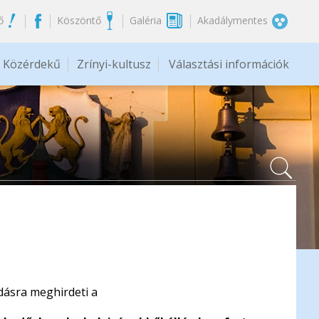
ő
Köszöntő
Galéria
Akadálymentes
Közérdekű
Zrínyi-kultusz
Választási információk
dásra meghirdeti a