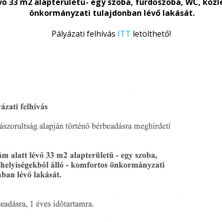
lévő 33 m2 alapterületű- egy szoba, fürdőszoba, WC, köz
önkormányzati tulajdonban lévő lakását.
Pályázati felhívás
ITT
letölthető!