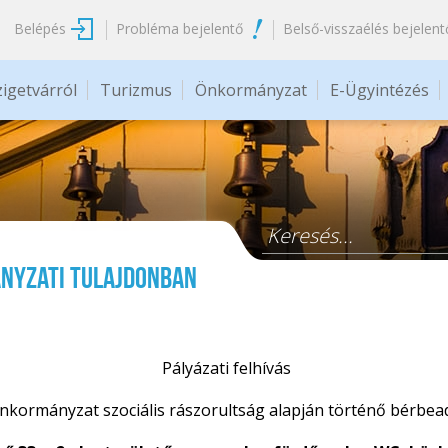
Belépés
Probléma bejelentő
Belső-visszaélés bejelent
zigetvárról
Turizmus
Önkormányzat
E-Ügyintézés
Keresés űrlap
ányzati tulajdonban
Pályázati felhívás
nkormányzat szociális rászorultság alapján történő bérbea