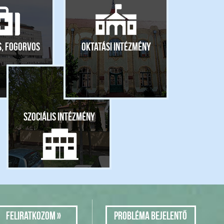
s, fogorvos
Oktatási intézmény
Szociális intézmény
Probléma bejelentő