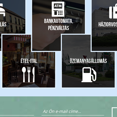
Bankautomata,
lás
Háziorvo
pénzváltás
Étel-ital
Üzemanyagállomás