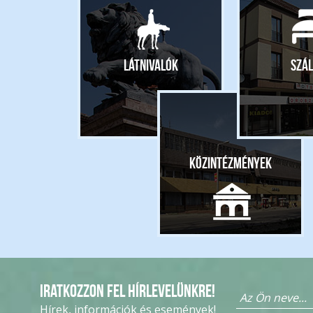
Látnivalók
Szál
Közintézmények
Iratkozzon fel hírlevelünkre!
Hírek, információk és események!