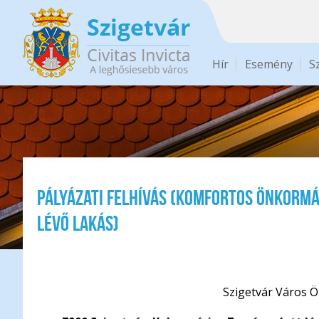
Ugrás a tartalomra
Hír
Esemény
S
Pályázati felhívás (komfortos önkorm
lévő lakás)
Szigetvár Város Ö