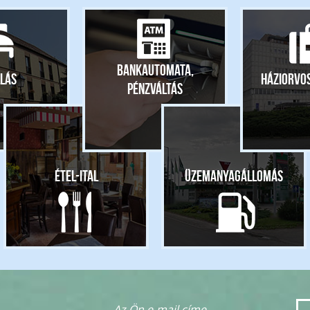
Bankautomata,
lás
Háziorvo
pénzváltás
Étel-ital
Üzemanyagállomás