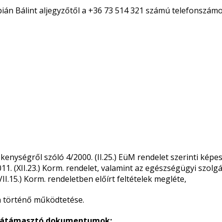
ábián Bálint aljegyzőtől a +36 73 514 321 számú telefonszám
kenységről szóló 4/2000. (II.25.) EüM rendelet szerinti képe
011. (XII.23.) Korm. rendelet, valamint az egészségügyi szolg
II.15.) Korm. rendeletben előírt feltételek megléte,
an történő működtetése.
 alátámasztó dokumentumok: