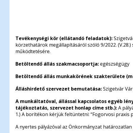
Tevékenységi kör (ellátandó feladatok):
Szigetvá
körzethatárok megállapításáról szóló 9/2022. (V.28.
működtetésére.
Betöltendő állás szakmacsoportja:
egészségügy
Betöltendő állás munkakörének szakterülete (m
Álláshirdető szervezet bemutatása:
Szigetvár Vá
A munkáltatóval, állással kapcsolatos egyéb lény
tájékoztatás, szervezet
honlap címe stb.):
A pály
1.) A borítékon kérjük feltüntetni: “Fogorvosi praxi
A nyertes pályázóval az Önkormányzat határozatlan id