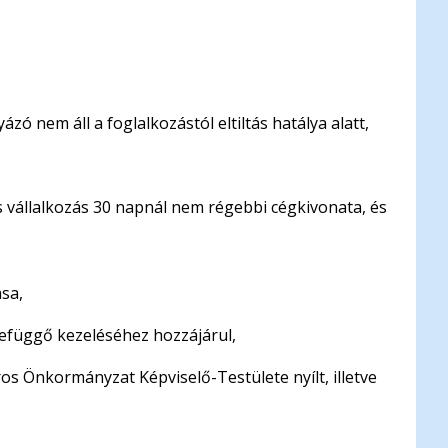
zó nem áll a foglalkozástól eltiltás hatálya alatt,
sas vállalkozás 30 napnál nem régebbi cégkivonata, és
ása,
szefüggő kezeléséhez hozzájárul,
ros Önkormányzat Képviselő-Testülete nyílt, illetve