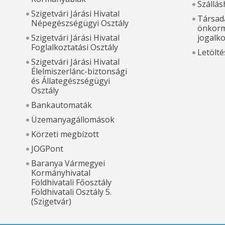
Szállás
Szigetvári Járási Hivatal
Társada
Népegészségügyi Osztály
önkorm
Szigetvári Járási Hivatal
jogalk
Foglalkoztatási Osztály
Letölté
Szigetvári Járási Hivatal
Élelmiszerlánc-biztonsági
és Állategészségügyi
Osztály
Bankautomaták
Üzemanyagállomások
Körzeti megbízott
JOGPont
Baranya Vármegyei
Kormányhivatal
Földhivatali Főosztály
Földhivatali Osztály 5.
(Szigetvár)