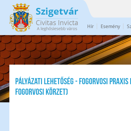
Ugrás a tartalomra
Hír
Esemény
S
Pályázati lehetőség - fogorvosi praxis 
fogorvosi körzet)