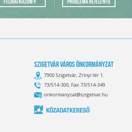
Probléma bejelentő
Szigetvár Város Önkormányzat
7900 Szigetvár, Zrínyi tér 1.
73/514-300, Fax: 73/514-349
onkormanyzat@szigetvar.hu