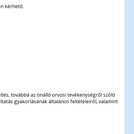
on kérhető.
sítés, továbbá az önálló orvosi tevékenységről szóló
áltatás gyakorlásának általános feltételeiről, valamint