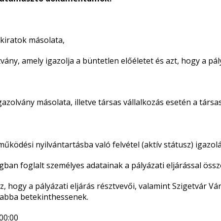
okiratok másolata,
ny, amely igazolja a büntetlen előéletet és azt, hogy a pályá
igazolvány másolata, illetve társas vállalkozás esetén a tár
űködési nyilvántartásba való felvétel (aktív státusz) igazol
yagban foglalt személyes adatainak a pályázati eljárással ös
z, hogy a pályázati eljárás résztvevői, valamint Szigetvár Vá
 abba betekinthessenek.
00:00