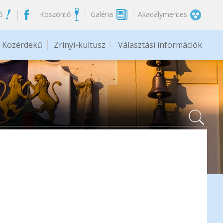
ő
Köszöntő
Galéria
Akadálymentes
Közérdekű
Zrínyi-kultusz
Választási információk