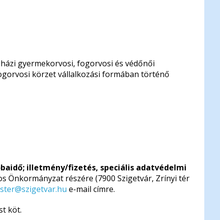
 házi gyermekorvosi, fogorvosi és védőnői
ogorvosi körzet vállalkozási formában történő
óbaidő; illetmény/fizetés, speciális adatvédelmi
s Önkormányzat részére (7900 Szigetvár, Zrínyi tér
ster@szigetvar.hu
e-mail címre.
t köt.