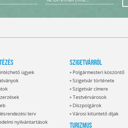
tézés
Szigetvárról
 intézhető ügyek
Polgármesteri köszöntő
tványok
Szigetvár története
atok
Szigetvár címere
zerzések
Testvérvárosok
eb
Díszpolgárok
ésrendezési terv
Városi kitüntető díjak
delmi nyilvántartások
Turizmus