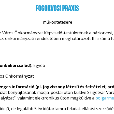
fogorvosi praxis
működtetésére
r Város Önkormányzat Képviselő-testületének a háziorvosi,
) sz. önkormányzati rendeletében meghatározott III. számú f
unkakörcsalád):
Egyéb
ros Önkormányzat
eges információ (pl. jogviszony létesítés
feltételei; pr
ázat benyújtásának módja: postai úton küldve Szigetvár Váro
s pályázat”, valamint elektronikus úton megküldve a
polgarme
ejű, de legalább 5 év időtartamra feladat-ellátási szerződés