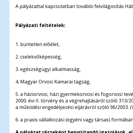
A pályázattal kapcsolatban további felvilágosítás H
Pályázati feltételek:
1. büntetlen előélet,
2. cselekvőképesség,
3. egészségügyi alkalmasság,
4. Magyar Orvosi Kamarai tagság,
5. a háziorvosi, házi gyermekorvosi és fogorvosi tevé
2000. évi II. törvény és a végrehajtásáról szóló 313/2
a működési engedélyezési eljárásról szóló 96/2003. (V
6. a praxis vállalkozási (egyéni vagy társas) formáb
A pályázat részeként benyújtandó igazolások,