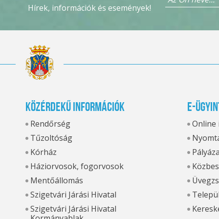
Hírek, információk és események!
Közérdekű információk
E-ügyin
Rendőrség
Online
Tűzoltóság
Nyomta
Kórház
Pályáz
Háziorvosok, fogorvosok
Közbes
Mentőállomás
Üvegzs
Szigetvári Járási Hivatal
Települ
Szigetvári Járási Hivatal
Kereske
Kormányablak