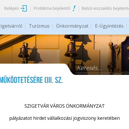
Belépés
Probléma bejelentő
Belső-visszaélés bejelent
zigetvárról
Turizmus
Önkormányzat
E-Ügyintézés
Keresés űrlap
működtetésére (III. sz.
SZIGETVÁR VÁROS ÖNKORMÁNYZAT
pályázatot hirdet vállalkozási jogviszony keretében