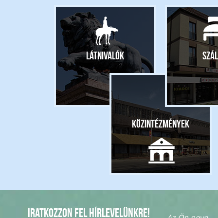
Látnivalók
Szál
Közintézmények
Iratkozzon fel hírlevelünkre!