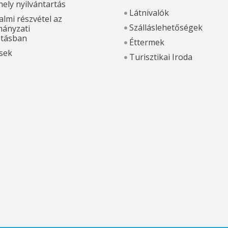
hely nyilvántartás
Látnivalók
lmi részvétel az
Szálláslehetőségek
ányzati
otásban
Éttermek
sek
Turisztikai Iroda