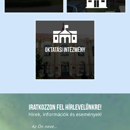
Oktatási intézmény
Iratkozzon fel hírlevelünkre!
Hírek, információk és események!