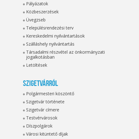
Pályázatok
Közbeszerzések
Üvegzseb
Településrendezési terv
Kereskedelmi nyilvántartások
Szálláshely nyilvántartás
Társadalmi részvétel az önkormányzati
jogalkotásban
Letöltések
Szigetvárról
Polgármesteri köszöntő
Szigetvár története
Szigetvár címere
Testvérvárosok
Díszpolgárok
Városi kitüntető díjak