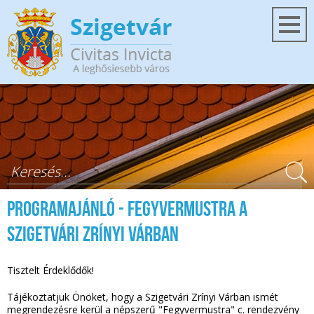
Ugrás a tartalomra
Keresés űrlap
Programajánló - Fegyvermustra a
Szigetvári Zrínyi Várban
Tisztelt Érdeklődők!
Tájékoztatjuk Önöket, hogy a Szigetvári Zrínyi Várban ismét
megrendezésre kerül a népszerű "Fegyvermustra" c. rendezvény