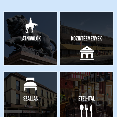
Látnivalók
Közintézmények
Szállás
Étel-ital