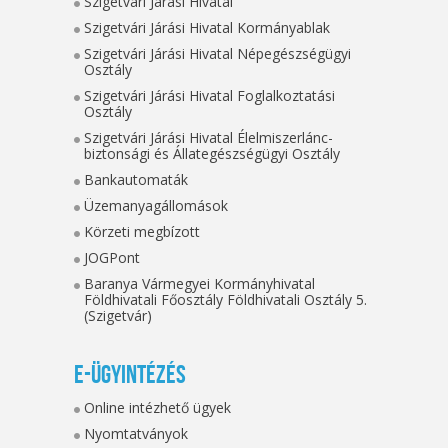
Szigetvári Járási Hivatal
Szigetvári Járási Hivatal Kormányablak
Szigetvári Járási Hivatal Népegészségügyi
Osztály
Szigetvári Járási Hivatal Foglalkoztatási
Osztály
Szigetvári Járási Hivatal Élelmiszerlánc-
biztonsági és Állategészségügyi Osztály
Bankautomaták
Üzemanyagállomások
Körzeti megbízott
JOGPont
Baranya Vármegyei Kormányhivatal
Földhivatali Főosztály Földhivatali Osztály 5.
(Szigetvár)
E-ügyintézés
Online intézhető ügyek
Nyomtatványok