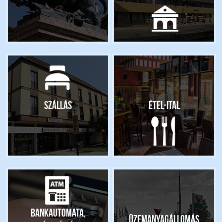
Szállás
Étel-ital
Bankautomata,
Üzemanyagállomás