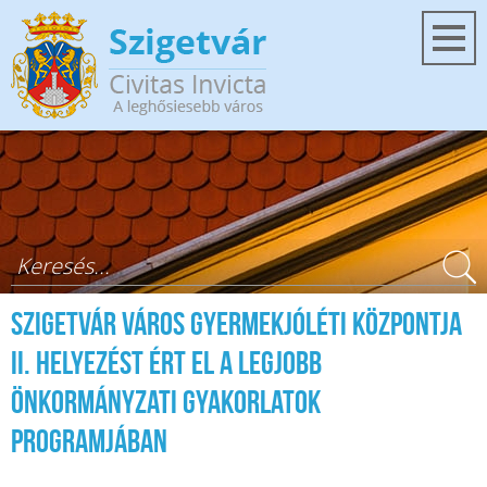
Ugrás a tartalomra
Keresés űrlap
Szigetvár Város Gyermekjóléti Központja
II. helyezést ért el a Legjobb
Önkormányzati Gyakorlatok
Programjában