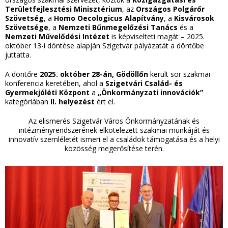
Területfejlesztési Minisztérium
, az
Országos Polgárőr
Szövetség
, a
Homo Oecologicus Alapítvány
, a
Kisvárosok
Szövetsége
, a
Nemzeti Bűnmegelőzési Tanács
és a
Nemzeti Művelődési Intézet
is képviselteti magát – 2025.
október 13-i döntése alapján Szigetvár pályázatát a döntőbe
juttatta.
A döntőre
2025. október 28-án, Gödöllőn
került sor szakmai
konferencia keretében, ahol a
Szigetvári Család- és
Gyermekjóléti Központ
a
„Önkormányzati innovációk”
kategóriában
II. helyezést
ért el.
Az elismerés Szigetvár Város Önkormányzatának és
intézményrendszerének elkötelezett szakmai munkáját és
innovatív szemléletét ismeri el a családok támogatása és a helyi
közösség megerősítése terén.