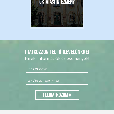
Oktatási intézmény
Iratkozzon fel hírlevelünkre!
Hírek, információk és események!