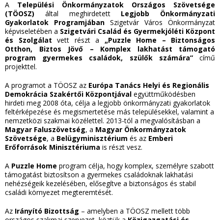
A
Települési Önkormányzatok Országos Szövetsége
(TÖOSZ)
által meghirdetett
Legjobb Önkormányzati
Gyakorlatok Programjában
Szigetvár Város Önkormányzat
képviseletében a
Szigetvári Család és Gyermekjóléti Központ
és Szolgálat
vett részt a
„Puzzle Home – Biztonságos
Otthon, Biztos Jövő – Komplex lakhatást támogató
program gyermekes családok, szülők számára”
című
projekttel.
A programot a TÖOSZ az
Európa Tanács Helyi és Regionális
Demokrácia Szakértői Központjával
együttműködésben
hirdeti meg 2008 óta, célja a legjobb önkormányzati gyakorlatok
feltérképezése és megismertetése más településekkel, valamint a
nemzetközi szakmai közélettel. 2013-tól a megvalósításban a
Magyar Faluszövetség
, a
Magyar Önkormányzatok
Szövetsége
, a
Belügyminisztérium
és az
Emberi
Erőforrások Minisztériuma
is részt vesz.
A
Puzzle Home
program célja, hogy komplex, személyre szabott
támogatást biztosítson a gyermekes családoknak lakhatási
nehézségeik kezelésében, elősegítve a biztonságos és stabil
családi környezet megteremtését.
Az
Irányító Bizottság
– amelyben a TÖOSZ mellett több
országos szakmai szervezet, köztük a
Közigazgatási és