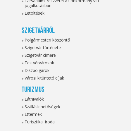
Társadalmi részvétel az önkormányzati
jogalkotásban
Letöltések
Szigetvárról
Polgármesteri köszöntő
Szigetvár története
Szigetvár címere
Testvérvárosok
Díszpolgárok
Városi kitüntető díjak
Turizmus
Látnivalók
Szálláslehetőségek
Éttermek
Turisztikai Iroda