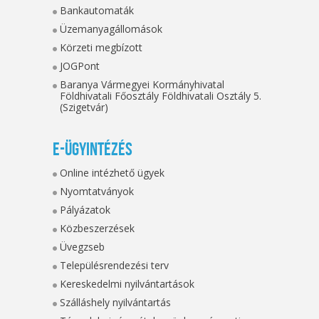
Bankautomaták
Üzemanyagállomások
Körzeti megbízott
JOGPont
Baranya Vármegyei Kormányhivatal
Földhivatali Főosztály Földhivatali Osztály 5.
(Szigetvár)
E-ügyintézés
Online intézhető ügyek
Nyomtatványok
Pályázatok
Közbeszerzések
Üvegzseb
Településrendezési terv
Kereskedelmi nyilvántartások
Szálláshely nyilvántartás