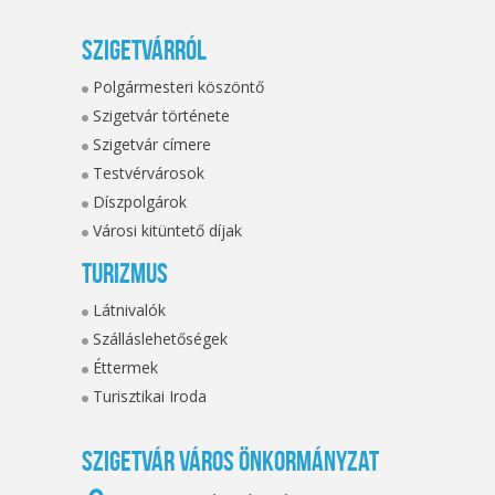
Szigetvárról
Polgármesteri köszöntő
Szigetvár története
Szigetvár címere
Testvérvárosok
Díszpolgárok
Városi kitüntető díjak
Turizmus
Látnivalók
Szálláslehetőségek
Éttermek
Turisztikai Iroda
Szigetvár Város Önkormányzat