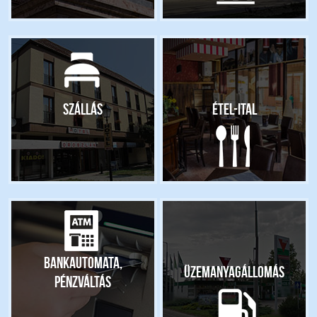
Szállás
Étel-ital
Bankautomata,
Üzemanyagállomás
pénzváltás