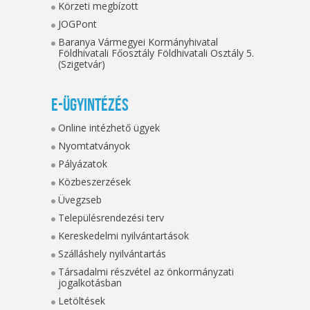
Körzeti megbízott
JOGPont
Baranya Vármegyei Kormányhivatal
Földhivatali Főosztály Földhivatali Osztály 5.
(Szigetvár)
E-ügyintézés
Online intézhető ügyek
Nyomtatványok
Pályázatok
Közbeszerzések
Üvegzseb
Településrendezési terv
Kereskedelmi nyilvántartások
Szálláshely nyilvántartás
Társadalmi részvétel az önkormányzati
jogalkotásban
Letöltések