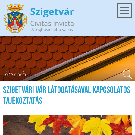
Ugrás a tartalomra
Keresés űrlap
Szigetvári Vár látogatásával kapcsolatos
tájékoztatás