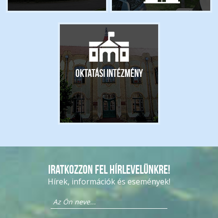
Oktatási intézmény
Iratkozzon fel hírlevelünkre!
Hírek, információk és események!