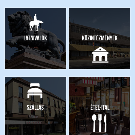
Látnivalók
Közintézmények
Szállás
Étel-ital