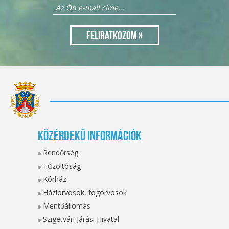
Közérdekű információk
Rendőrség
Tűzoltóság
Kórház
Háziorvosok, fogorvosok
Mentőállomás
Szigetvári Járási Hivatal