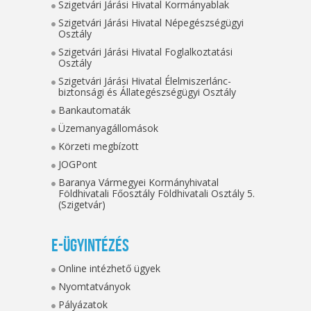
Szigetvári Járási Hivatal Kormányablak
Szigetvári Járási Hivatal Népegészségügyi
Osztály
Szigetvári Járási Hivatal Foglalkoztatási
Osztály
Szigetvári Járási Hivatal Élelmiszerlánc-
biztonsági és Állategészségügyi Osztály
Bankautomaták
Üzemanyagállomások
Körzeti megbízott
JOGPont
Baranya Vármegyei Kormányhivatal
Földhivatali Főosztály Földhivatali Osztály 5.
(Szigetvár)
E-ügyintézés
Online intézhető ügyek
Nyomtatványok
Pályázatok