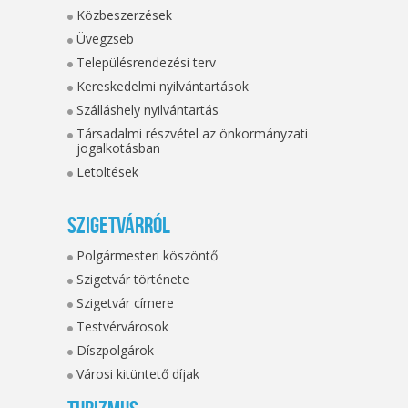
Közbeszerzések
Üvegzseb
Településrendezési terv
Kereskedelmi nyilvántartások
Szálláshely nyilvántartás
Társadalmi részvétel az önkormányzati
jogalkotásban
Letöltések
Szigetvárról
Polgármesteri köszöntő
Szigetvár története
Szigetvár címere
Testvérvárosok
Díszpolgárok
Városi kitüntető díjak