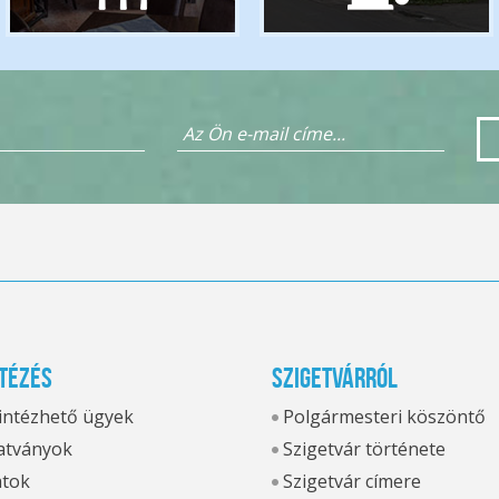
tézés
Szigetvárról
 intézhető ügyek
Polgármesteri köszöntő
tványok
Szigetvár története
atok
Szigetvár címere