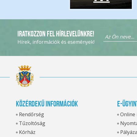
Iratkozzon fel hírlevelünkre!
Hírek, információk és események!
Közérdekű információk
E-ügyin
Rendőrség
Online
Tűzoltóság
Nyomta
Kórház
Pályáz