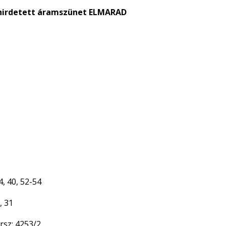
irdetett áramszünet ELMARAD
4, 40, 52-54
, 31
hrsz: 4253/2