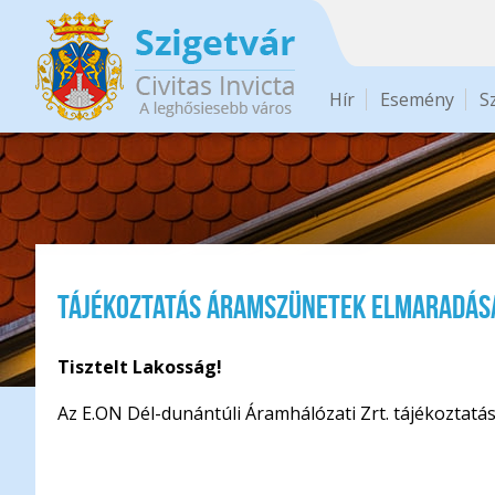
Ugrás a tartalomra
Hír
Esemény
S
Tájékoztatás áramszünetek elmaradás
Tisztelt Lakosság!
Az E.ON Dél-dunántúli Áramhálózati Zrt. tájékoztatá