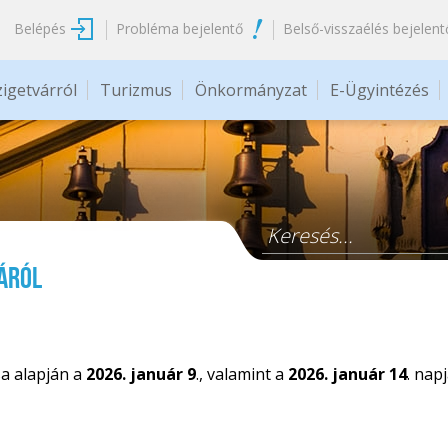
Belépés
Probléma bejelentő
Belső-visszaélés bejelent
zigetvárról
Turizmus
Önkormányzat
E-Ügyintézés
Keresés űrlap
áról
sa alapján a
2026. január 9
., valamint a
2026. január 14
. nap