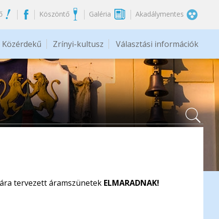
ő
Köszöntő
Galéria
Akadálymentes
Közérdekű
Zrínyi-kultusz
Választási információk
jára tervezett áramszünetek
ELMARADNAK!