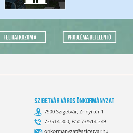
Probléma bejelentő
Szigetvár Város Önkormányzat
7900 Szigetvár, Zrínyi tér 1.
73/514-300, Fax: 73/514-349
onkormanyzat@szigetvar.hu