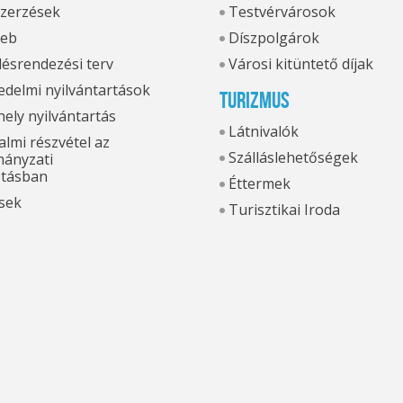
zerzések
Testvérvárosok
eb
Díszpolgárok
ésrendezési terv
Városi kitüntető díjak
delmi nyilvántartások
Turizmus
hely nyilvántartás
Látnivalók
lmi részvétel az
Szálláslehetőségek
ányzati
otásban
Éttermek
sek
Turisztikai Iroda