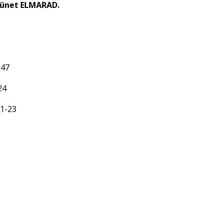
mszünet ELMARAD.
-47
24
 1-23