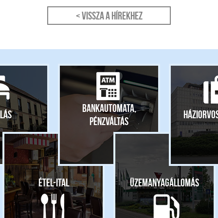
< Vissza a hírekhez
Bankautomata,
lás
Háziorvo
pénzváltás
Étel-ital
Üzemanyagállomás