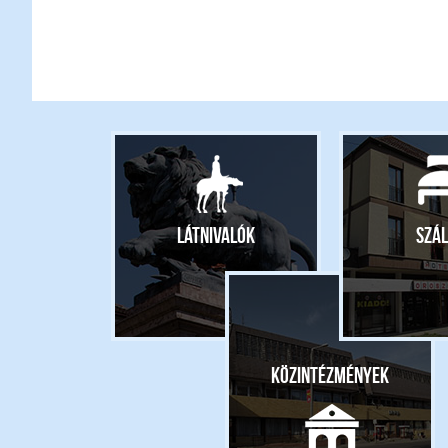
Látnivalók
Szál
Közintézmények