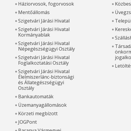
Háziorvosok, fogorvosok
Közbes
Mentőállomás
Üvegzs
Szigetvári Járási Hivatal
Települ
Szigetvári Járási Hivatal
Kereske
Kormányablak
Szállás
Szigetvári Járási Hivatal
Társada
Népegészségügyi Osztály
önkorm
Szigetvári Járási Hivatal
jogalk
Foglalkoztatási Osztály
Letölté
Szigetvári Járási Hivatal
Élelmiszerlánc-biztonsági
és Állategészségügyi
Osztály
Bankautomaták
Üzemanyagállomások
Körzeti megbízott
JOGPont
Baranya Vármegyei