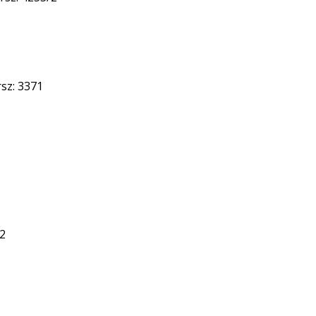
rsz: 3371
32