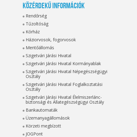
Közérdekű információk
Rendőrség
Tűzoltóság
Kórház
Háziorvosok, fogorvosok
Mentőállomás
Szigetvári Járási Hivatal
Szigetvári Járási Hivatal Kormányablak
Szigetvári Járási Hivatal Népegészségügyi
Osztály
Szigetvári Járási Hivatal Foglalkoztatási
Osztály
Szigetvári Járási Hivatal Élelmiszerlánc-
biztonsági és Állategészségügyi Osztály
Bankautomaták
Üzemanyagállomások
Körzeti megbízott
JOGPont