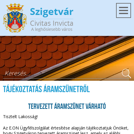
Ugrás a tartalomra
Keresés űrlap
Tájékoztatás áramszünetről
Tervezett áramszünet várható
Tisztelt Lakosság!
Az E.ON Ügyfélszolgálat értesítése alapján tájékoztatjuk Önöket,
hogy Szigetváron tervezett áramszünet lesz, amely az alábbi