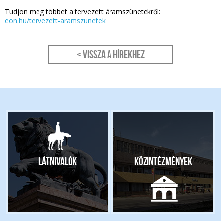
Tudjon meg többet a tervezett áramszünetekről:
eon.hu/tervezett-aramszunetek
< Vissza a hírekhez
Látnivalók
Közintézmények