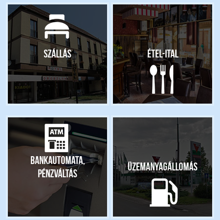
Szállás
Étel-ital
Bankautomata,
Üzemanyagállomás
pénzváltás