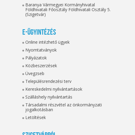
Baranya Vármegyei Kormányhivatal
Földhivatali Főosztály Földhivatali Osztály 5.
(Szigetvár)
E-ügyintézés
Online intézhető ügyek
Nyomtatványok
Pályázatok
Közbeszerzések
Üvegzseb
Településrendezési terv
Kereskedelmi nyilvántartások
Szálláshely nyilvántartás
Társadalmi részvétel az önkormányzati
jogalkotásban
Letöltések
Szigetvárról