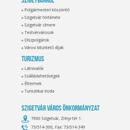
Polgármesteri köszöntő
Szigetvár története
Szigetvár címere
Testvérvárosok
Díszpolgárok
Városi kitüntető díjak
Turizmus
Látnivalók
Szálláslehetőségek
Éttermek
Turisztikai Iroda
Szigetvár Város Önkormányzat
7900 Szigetvár, Zrínyi tér 1.
73/514-300, Fax: 73/514-349