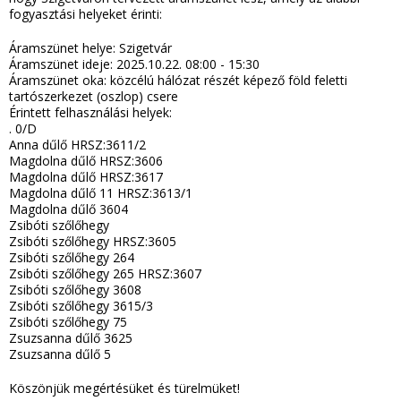
fogyasztási helyeket érinti:
Áramszünet helye: Szigetvár
Áramszünet ideje: 2025.10.22. 08:00 - 15:30
Áramszünet oka: közcélú hálózat részét képező föld feletti
tartószerkezet (oszlop) csere
Érintett felhasználási helyek:
. 0/D
Anna dűlő HRSZ:3611/2
Magdolna dűlő HRSZ:3606
Magdolna dűlő HRSZ:3617
Magdolna dűlő 11 HRSZ:3613/1
Magdolna dűlő 3604
Zsibóti szőlőhegy
Zsibóti szőlőhegy HRSZ:3605
Zsibóti szőlőhegy 264
Zsibóti szőlőhegy 265 HRSZ:3607
Zsibóti szőlőhegy 3608
Zsibóti szőlőhegy 3615/3
Zsibóti szőlőhegy 75
Zsuzsanna dűlő 3625
Zsuzsanna dűlő 5
Köszönjük megértésüket és türelmüket!