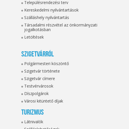
Településrendezési terv
Kereskedelmi nyilvántartások
Szálláshely nyilvántartás
Társadalmi részvétel az önkormányzati
jogalkotásban
Letöltések
Szigetvárról
Polgármesteri köszöntő
Szigetvár története
Szigetvár címere
Testvérvárosok
Díszpolgárok
Városi kitüntető díjak
Turizmus
Látnivalók