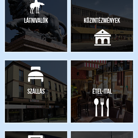
Látnivalók
Közintézmények
Szállás
Étel-ital