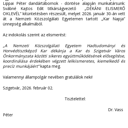
Lippai Péter dandártábornok - döntése alapján munkatársunk:
Svábné Kajtos Edit titkárságvezető „DÉKÁNI ELISMERŐ
OKLEVÉL” kitüntetésben részesült, melyet 2026. január 30-án vett
át a Nemzeti Közszolgálati Egyetemen tartott „Kar Napja”
ünnepség alkalmából.
Az indokolás szerint az elismerést:
„A Nemzeti Közszolgálati Egyetem Hadtudományi és
Honvédtisztképző Kar dékánja a Kar és Szigetvár Város
Önkormányzata közötti sikeres együttműködésének elősegítése,
koordinálása érdekében végzett lelkiismeretes, kiemelkedő és
precíz munkájáért”
kapta meg.
Valamennyi állampolgár nevében gratulálok neki!
Szigetvár, 2026. február 02.
Tisztelettel:
Dr. Vass
Péter