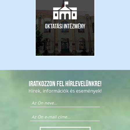
Oktatási intézmény
Iratkozzon fel hírlevelünkre!
Hírek, információk és események!