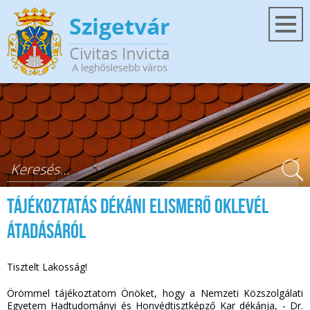
Ugrás a tartalomra
Keresés űrlap
Tájékoztatás DÉKÁNI ELISMERŐ OKLEVÉL
átadásáról
Tisztelt Lakosság!
Örömmel tájékoztatom Önöket, hogy a Nemzeti Közszolgálati
Egyetem Hadtudományi és Honvédtisztképző Kar dékánja, - Dr.