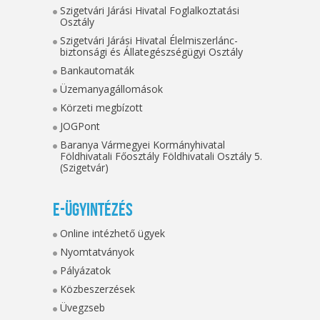
Szigetvári Járási Hivatal Foglalkoztatási
Osztály
Szigetvári Járási Hivatal Élelmiszerlánc-
biztonsági és Állategészségügyi Osztály
Bankautomaták
Üzemanyagállomások
Körzeti megbízott
JOGPont
Baranya Vármegyei Kormányhivatal
Földhivatali Főosztály Földhivatali Osztály 5.
(Szigetvár)
E-ügyintézés
Online intézhető ügyek
Nyomtatványok
Pályázatok
Közbeszerzések
Üvegzseb