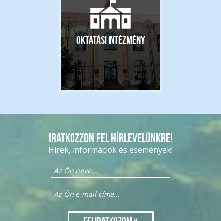
Oktatási intézmény
Iratkozzon fel hírlevelünkre!
Hírek, információk és események!