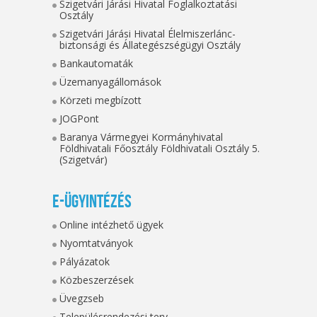
Szigetvári Járási Hivatal Foglalkoztatási
Osztály
Szigetvári Járási Hivatal Élelmiszerlánc-
biztonsági és Állategészségügyi Osztály
Bankautomaták
Üzemanyagállomások
Körzeti megbízott
JOGPont
Baranya Vármegyei Kormányhivatal
Földhivatali Főosztály Földhivatali Osztály 5.
(Szigetvár)
E-ügyintézés
Online intézhető ügyek
Nyomtatványok
Pályázatok
Közbeszerzések
Üvegzseb
Településrendezési terv