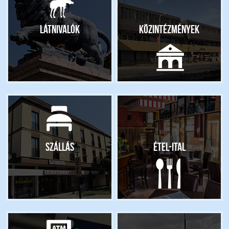
Látnivalók
Közintézmények
Szállás
Étel-ital