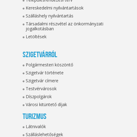
Kereskedelmi nyilvántartások
Szálláshely nyilvántartás
Társadalmi részvétel az önkormányzati
jogalkotásban
Letöltések
Szigetvárról
Polgármesteri köszöntő
Szigetvár története
Szigetvár címere
Testvérvárosok
Díszpolgárok
Városi kitüntető díjak
Turizmus
Látnivalók
Szálláslehetőségek