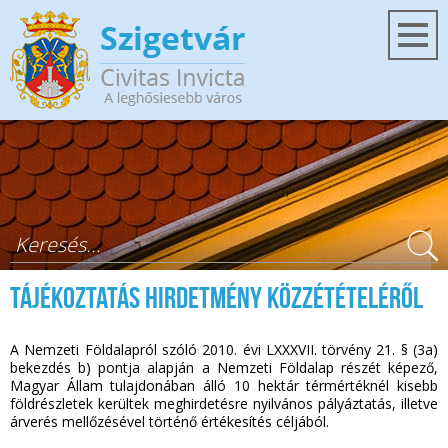
Ugrás a tartalomra
Keresés űrlap
Tájékoztatás hirdetmény közzétételéről
A Nemzeti Földalapról szóló 2010. évi LXXXVII. törvény 21. § (3a)
bekezdés b) pontja alapján a Nemzeti Földalap részét képező,
Magyar Állam tulajdonában álló 10 hektár térmértéknél kisebb
földrészletek kerültek meghirdetésre nyilvános pályáztatás, illetve
árverés mellőzésével történő értékesítés céljából.