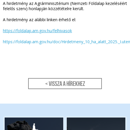
A hirdetmény az Agrárminisztérium (Nemzeti Földalap kezeléséért
felelős szerv) honlapján közzétételre került.
A hirdetmény az alábbi linken érhető el:
https://foldalap.am.gov.hu/felhivasok
https://foldalap.am.gov.hu/doc/Hirdetmeny_10_ha_alatt_2025._I.utem
< Vissza a hírekhez