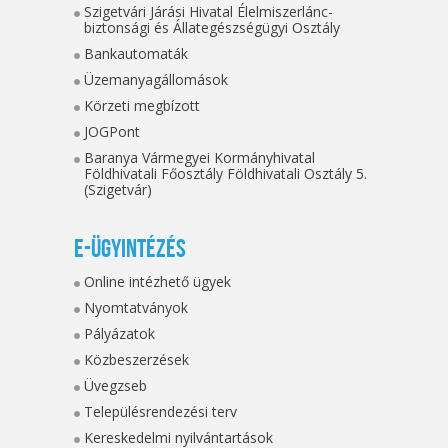
Szigetvári Járási Hivatal Élelmiszerlánc-
biztonsági és Állategészségügyi Osztály
Bankautomaták
Üzemanyagállomások
Körzeti megbízott
JOGPont
Baranya Vármegyei Kormányhivatal
Földhivatali Főosztály Földhivatali Osztály 5.
(Szigetvár)
E-ügyintézés
Online intézhető ügyek
Nyomtatványok
Pályázatok
Közbeszerzések
Üvegzseb
Településrendezési terv
Kereskedelmi nyilvántartások