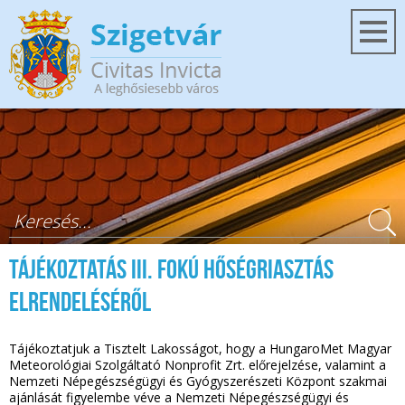
Ugrás a tartalomra
Keresés űrlap
Tájékoztatás III. fokú hőségriasztás
elrendeléséről
Tájékoztatjuk a Tisztelt Lakosságot, hogy a HungaroMet Magyar
Meteorológiai Szolgáltató Nonprofit Zrt. előrejelzése, valamint a
Nemzeti Népegészségügyi és Gyógyszerészeti Központ szakmai
ajánlását figyelembe véve a Nemzeti Népegészségügyi és