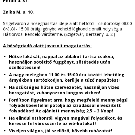
Petőfi u. 37.
Zalka M. u. 10.
Szigetváron a hőségriasztás ideje alatt hétfőtől - csütörtökig 08:00
órától - 15:00 óráig igénybe vehető légkondicionált helyiség a
Háziorvosi Rendelő váróterme. (Szigetvár, Berzsenyi u. 2.)
A hőségriadó alatt javasolt magatartás:
Hűtse lakását, nappal az ablakot tartsa csukva,
használjon sötétítő függönyt, sötétedés után
szellőztessen!
A nagy melegben 11:00 és 15:00 óra között lehetőleg
árnyékban tartózkodjon, kerülje a tűző napsütést!
Ha szükséges hűtse szervezetét, használjon vizes
borogatást, zuhanyozzon langyos vízben!
Fordítson figyelmet arra, hogy megfelelő mennyiségű
folyadékbevitellel pótolja az izzadással elveszített
folyadékot! Az ajánlott mennyiség 2,5 – 3 l/nap!
Ha elindul otthonról, vigyen magával folyadékot, és
keresse fel városszerte az ivó-kutakat!
Viseljen világos, jól szellőző, bővebb ruházatot!