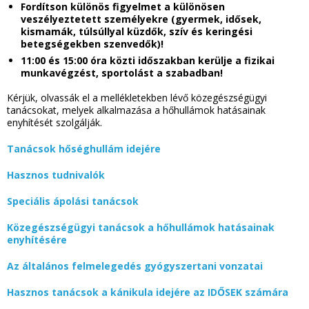
Fordítson különös figyelmet a különösen
veszélyeztetett személyekre (gyermek, idősek,
kismamák, túlsúllyal küzdők, szív és keringési
betegségekben szenvedők)!
11:00 és 15:00 óra közti időszakban kerülje a fizikai
munkavégzést, sportolást a szabadban!
Kérjük, olvassák el a mellékletekben lévő közegészségügyi
tanácsokat, melyek alkalmazása a hőhullámok hatásainak
enyhítését szolgálják.
Tanácsok hőséghullám idejére
Hasznos tudnivalók
Speciális ápolási tanácsok
Közegészségügyi tanácsok a hőhullámok hatásainak
enyhítésére
Az általános felmelegedés gyógyszertani vonzatai
Hasznos tanácsok a kánikula idejére az IDŐSEK számára