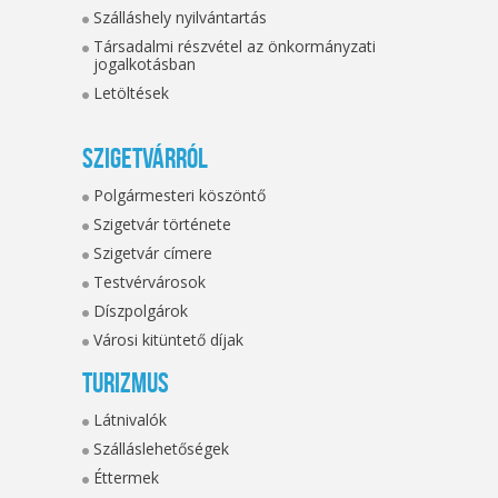
Szálláshely nyilvántartás
Társadalmi részvétel az önkormányzati
jogalkotásban
Letöltések
Szigetvárról
Polgármesteri köszöntő
Szigetvár története
Szigetvár címere
Testvérvárosok
Díszpolgárok
Városi kitüntető díjak
Turizmus
Látnivalók
Szálláslehetőségek
Éttermek