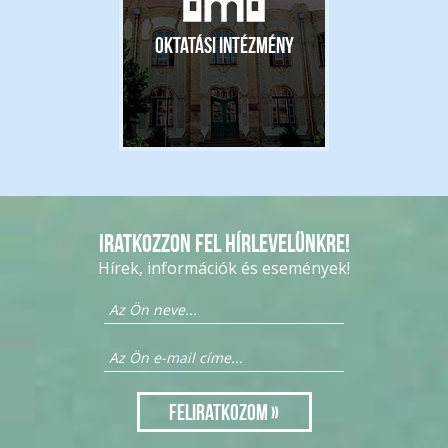
Oktatási intézmény
Iratkozzon fel hírlevelünkre!
Hírek, információk és események!