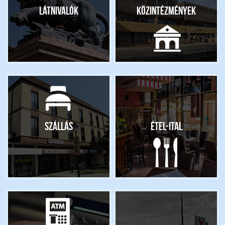
Látnivalók
Közintézmények
Szállás
Étel-ital