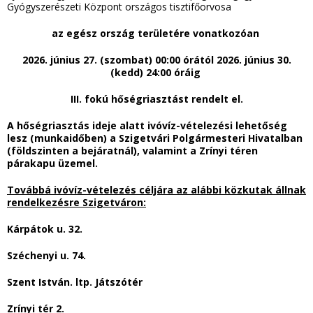
Gyógyszerészeti Központ országos tisztifőorvosa
az egész ország területére vonatkozóan
2026. június 27. (szombat) 00:00 órától 2026. június 30.
(kedd) 24:00 óráig
III. fokú hőségriasztást rendelt el.
A hőségriasztás ideje alatt ivóvíz-vételezési lehetőség
lesz (munkaidőben) a Szigetvári Polgármesteri Hivatalban
(földszinten a bejáratnál), valamint a Zrínyi téren
párakapu üzemel.
Továbbá ivóvíz-vételezés céljára az alábbi közkutak állnak
rendelkezésre Szigetváron:
Kárpátok u. 32.
Széchenyi u. 74.
Szent István. ltp. Játszótér
Zrínyi tér 2.