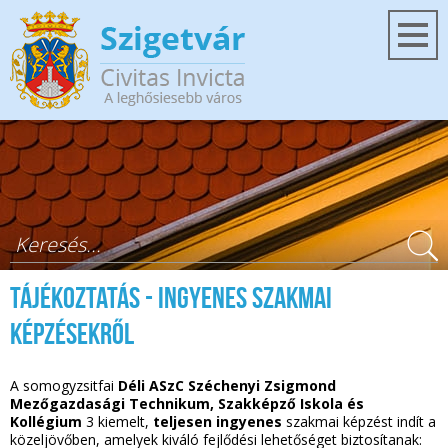
Ugrás a tartalomra
Keresés űrlap
Tájékoztatás - Ingyenes szakmai
képzésekről
A somogyzsitfai
Déli ASzC Széchenyi Zsigmond
Mezőgazdasági Technikum, Szakképző Iskola és
Kollégium
3 kiemelt,
teljesen ingyenes
szakmai képzést indít a
közeljövőben, amelyek kiváló fejlődési lehetőséget biztosítanak: