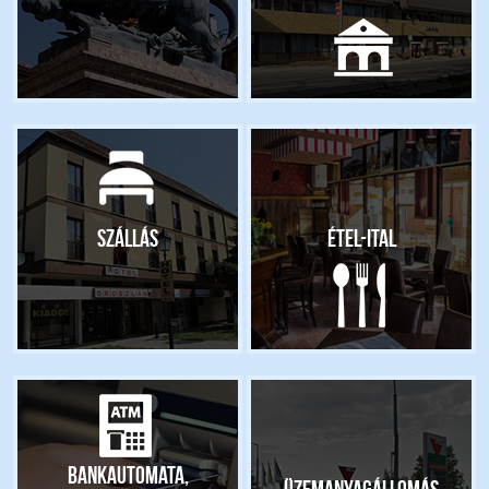
Szállás
Étel-ital
Bankautomata,
Üzemanyagállomás