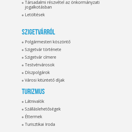
Társadalmi részvétel az önkormányzati
jogalkotásban
Letöltések
Szigetvárról
Polgármesteri köszöntő
Szigetvár története
Szigetvár címere
Testvérvárosok
Díszpolgárok
Városi kitüntető díjak
Turizmus
Látnivalók
Szálláslehetőségek
Éttermek
Turisztikai Iroda