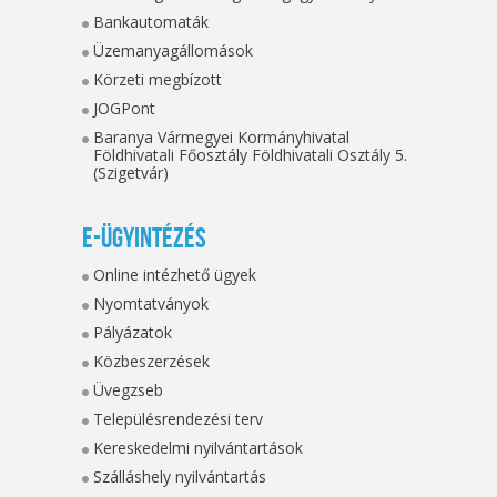
Bankautomaták
Üzemanyagállomások
Körzeti megbízott
JOGPont
Baranya Vármegyei Kormányhivatal
Földhivatali Főosztály Földhivatali Osztály 5.
(Szigetvár)
E-ügyintézés
Online intézhető ügyek
Nyomtatványok
Pályázatok
Közbeszerzések
Üvegzseb
Településrendezési terv
Kereskedelmi nyilvántartások
Szálláshely nyilvántartás