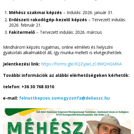
Méhész szakmai képzés
– Indulás: 2026. január 31.
Erdészeti rakodógép-kezelő képzés
– Tervezett indulás:
2026. február 21.
Fakitermelő
– Tervezett indulás: 2026. március
Mindhárom képzés rugalmas, online elméleti és helyszíni
gyakorlati alkalmakból áll, így munka mellett is elvégezhetőek.
Jelentkezési link:
https://forms.gle/XQZyJwLzCdWQHGMKA
További információk az alábbi elérhetőségeken kérhetők:
telefon: +36 30 768 0310
e-mail:
felnottkepzes.somogyzsitfa@deliaszc.hu