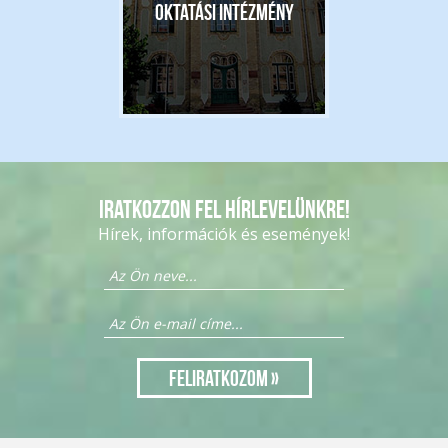
Oktatási intézmény
Iratkozzon fel hírlevelünkre!
Hírek, információk és események!