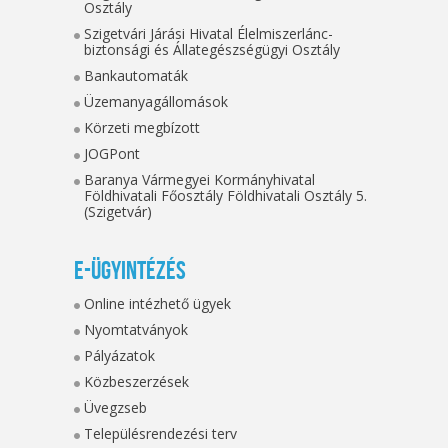
Osztály
Szigetvári Járási Hivatal Élelmiszerlánc-
biztonsági és Állategészségügyi Osztály
Bankautomaták
Üzemanyagállomások
Körzeti megbízott
JOGPont
Baranya Vármegyei Kormányhivatal
Földhivatali Főosztály Földhivatali Osztály 5.
(Szigetvár)
E-ügyintézés
Online intézhető ügyek
Nyomtatványok
Pályázatok
Közbeszerzések
Üvegzseb
Településrendezési terv