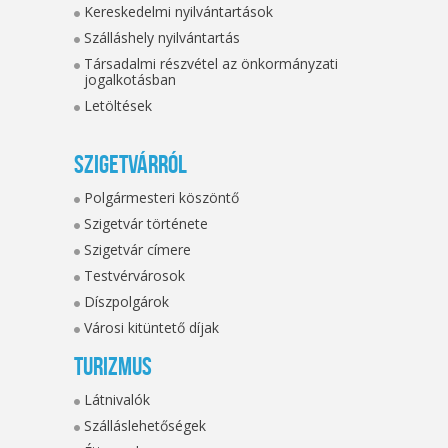
Kereskedelmi nyilvántartások
Szálláshely nyilvántartás
Társadalmi részvétel az önkormányzati
jogalkotásban
Letöltések
Szigetvárról
Polgármesteri köszöntő
Szigetvár története
Szigetvár címere
Testvérvárosok
Díszpolgárok
Városi kitüntető díjak
Turizmus
Látnivalók
Szálláslehetőségek