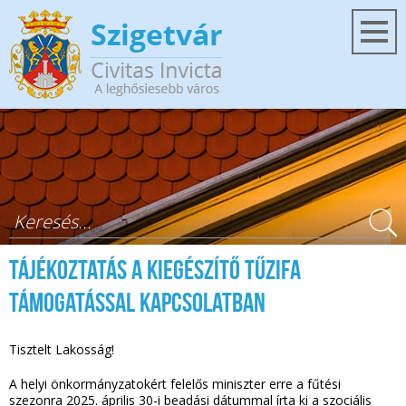
Ugrás a tartalomra
Keresés űrlap
Tájékoztatás a kiegészítő tűzifa
támogatással kapcsolatban
Tisztelt Lakosság!
A helyi önkormányzatokért felelős miniszter erre a fűtési
szezonra 2025. április 30-i beadási dátummal írta ki a szociális