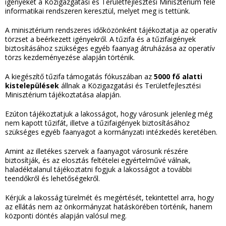
igényeket a Közigazgatási és Területfejlesztési Minisztérium felé
informatikai rendszeren keresztül, melyet meg is tettünk.
A minisztérium rendszeres időközönként tájékoztatja az operatív
törzset a beérkezett igényekről. A tűzifa és a tűzifaigények
biztosításához szükséges egyéb faanyag átruházása az operatív
törzs kezdeményezése alapján történik.
A kiegészítő tűzifa támogatás fókuszában az
5000 fő alatti
kistelepülések
állnak a Közigazgatási és Területfejlesztési
Minisztérium tájékoztatása alapján.
Ezúton tájékoztatjuk a lakosságot, hogy városunk jelenleg még
nem kapott tűzifát, illetve a tűzifaigények biztosításához
szükséges egyéb faanyagot a kormányzati intézkedés keretében.
Amint az illetékes szervek a faanyagot városunk részére
biztosítják, és az elosztás feltételei egyértelművé válnak,
haladéktalanul tájékoztatni fogjuk a lakosságot a további
teendőkről és lehetőségekről.
Kérjük a lakosság türelmét és megértését, tekintettel arra, hogy
az ellátás nem az önkormányzat hatáskörében történik, hanem
központi döntés alapján valósul meg.