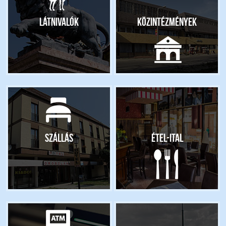
Látnivalók
Közintézmények
Szállás
Étel-ital