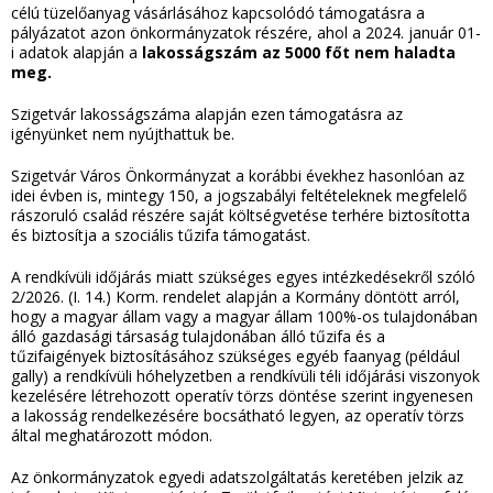
célú tüzelőanyag vásárlásához kapcsolódó támogatásra a
pályázatot azon önkormányzatok részére, ahol a 2024. január 01-
i adatok alapján a
lakosságszám az 5000 főt nem haladta
meg.
Szigetvár lakosságszáma alapján ezen támogatásra az
igényünket nem nyújthattuk be.
Szigetvár Város Önkormányzat a korábbi évekhez hasonlóan az
idei évben is, mintegy 150, a jogszabályi feltételeknek megfelelő
rászoruló család részére saját költségvetése terhére biztosította
és biztosítja a szociális tűzifa támogatást.
A rendkívüli időjárás miatt szükséges egyes intézkedésekről szóló
2/2026. (I. 14.) Korm. rendelet alapján a Kormány döntött arról,
hogy a magyar állam vagy a magyar állam 100%-os tulajdonában
álló gazdasági társaság tulajdonában álló tűzifa és a
tűzifaigények biztosításához szükséges egyéb faanyag (például
gally) a rendkívüli hóhelyzetben a rendkívüli téli időjárási viszonyok
kezelésére létrehozott operatív törzs döntése szerint ingyenesen
a lakosság rendelkezésére bocsátható legyen, az operatív törzs
által meghatározott módon.
Az önkormányzatok egyedi adatszolgáltatás keretében jelzik az