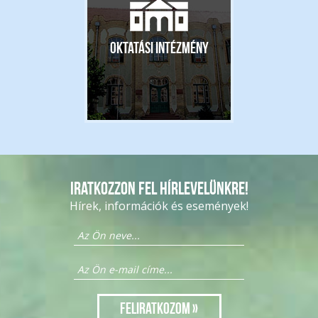
Oktatási intézmény
Iratkozzon fel hírlevelünkre!
Hírek, információk és események!