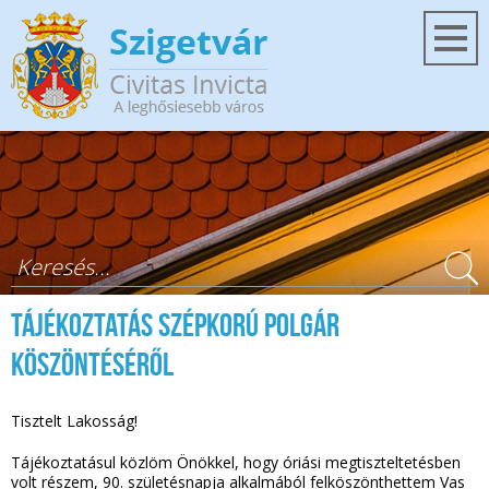
Ugrás a tartalomra
Keresés űrlap
Tájékoztatás szépkorú polgár
köszöntéséről
Tisztelt Lakosság!
Tájékoztatásul közlöm Önökkel, hogy óriási megtiszteltetésben
volt részem, 90. születésnapja alkalmából felköszönthettem Vas