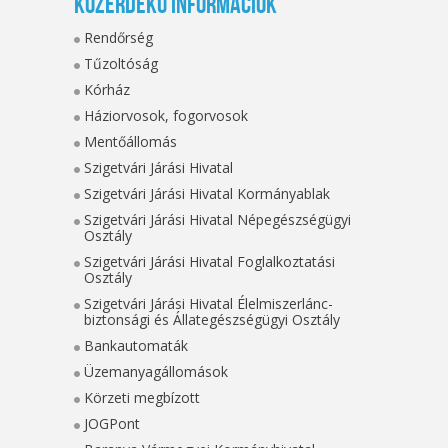
Közérdekű információk
Rendőrség
Tűzoltóság
Kórház
Háziorvosok, fogorvosok
Mentőállomás
Szigetvári Járási Hivatal
Szigetvári Járási Hivatal Kormányablak
Szigetvári Járási Hivatal Népegészségügyi
Osztály
Szigetvári Járási Hivatal Foglalkoztatási
Osztály
Szigetvári Járási Hivatal Élelmiszerlánc-
biztonsági és Állategészségügyi Osztály
Bankautomaták
Üzemanyagállomások
Körzeti megbízott
JOGPont