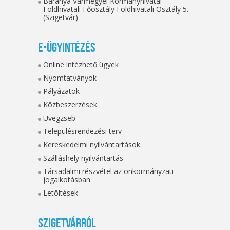
Baranya Vármegyei Kormányhivatal
Földhivatali Főosztály Földhivatali Osztály 5.
(Szigetvár)
E-ügyintézés
Online intézhető ügyek
Nyomtatványok
Pályázatok
Közbeszerzések
Üvegzseb
Településrendezési terv
Kereskedelmi nyilvántartások
Szálláshely nyilvántartás
Társadalmi részvétel az önkormányzati
jogalkotásban
Letöltések
Szigetvárról