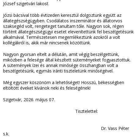
József szigetvári lakost.
Józsi bácsival több évtizeden keresztül dolgoztunk együtt az
állategészségügyben. Csodálatos inszeminátor és állatorvos
szaksegéd volt, rengeteget tanultam tőle. Nagyon sok, régen
történt állategészségügyi esetet elevenítettünk fel beszélgetésünk
alkalmával. Természetesen megemlékeztünk azokról a volt
kollégákról is, akik már nincsenek közöttünk.
Nagyon gyorsan eltelt a délután, amit végig beszélgettünk,
miközben a felesége által készített süteményeket fogyasztottuk.
A sütemények ízei és annak minősége összhangban volt a
beszélgetésünk, egymás iránti tiszteletünk minőségével.
Még egyszer köszönöm a lehetőséget! Hosszú, békességben
eltöltött éveket kívánok neki és feleségének!
Szigetvár, 2026. május 07.
Tisztelettel:
Dr. Vass Péter
s.k.