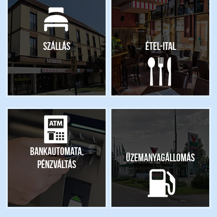
Szállás
Étel-ital
Bankautomata,
Üzemanyagállomás
pénzváltás