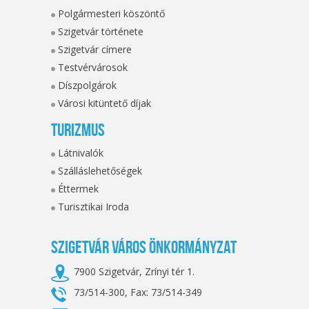
Polgármesteri köszöntő
Szigetvár története
Szigetvár címere
Testvérvárosok
Díszpolgárok
Városi kitüntető díjak
Turizmus
Látnivalók
Szálláslehetőségek
Éttermek
Turisztikai Iroda
Szigetvár Város Önkormányzat
7900 Szigetvár, Zrínyi tér 1.
73/514-300, Fax: 73/514-349