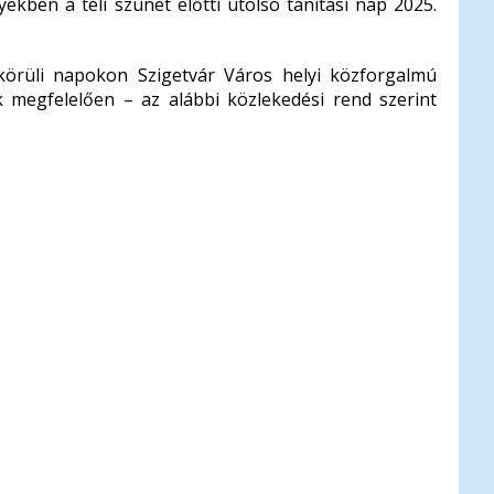
ekben a téli szünet előtti utolsó tanítási nap 2025.
 körüli napokon Szigetvár Város helyi közforgalmú
 megfelelően – az alábbi közlekedési rend szerint