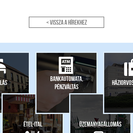
< Vissza a hírekhez
Bankautomata,
lás
Háziorvo
pénzváltás
Étel-ital
Üzemanyagállomás