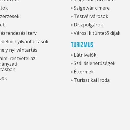
atok
Szigetvár címere
zerzések
Testvérvárosok
eb
Díszpolgárok
ésrendezési terv
Városi kitüntető díjak
delmi nyilvántartások
Turizmus
hely nyilvántartás
Látnivalók
lmi részvétel az
Szálláslehetőségek
ányzati
otásban
Éttermek
sek
Turisztikai Iroda