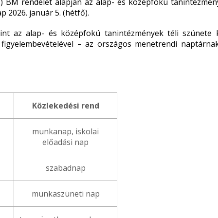
4.) BM rendelet alapján az alap- és középfokú tanintézmény
p 2026. január 5. (hétfő).
amint az alap- és középfokú tanintézmények téli szünete
 figyelembevételével – az országos menetrendi naptárnak
Közlekedési rend
munkanap, iskolai
előadási nap
szabadnap
munkaszüneti nap