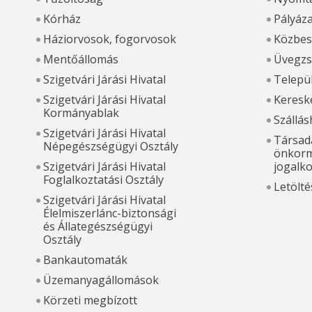
Kórház
Pályáz
Háziorvosok, fogorvosok
Közbes
Mentőállomás
Üvegzs
Szigetvári Járási Hivatal
Települ
Szigetvári Járási Hivatal
Kereske
Kormányablak
Szállás
Szigetvári Járási Hivatal
Társada
Népegészségügyi Osztály
önkorm
Szigetvári Járási Hivatal
jogalk
Foglalkoztatási Osztály
Letölté
Szigetvári Járási Hivatal
Élelmiszerlánc-biztonsági
és Állategészségügyi
Osztály
Bankautomaták
Üzemanyagállomások
Körzeti megbízott