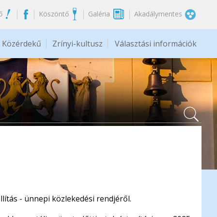
ő
Köszöntő
Galéria
Akadálymentes
Közérdekű
Zrínyi-kultusz
Választási információk
lítás - ünnepi közlekedési rendjéről.