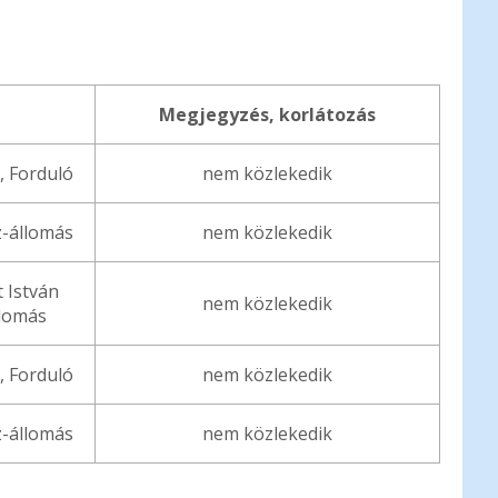
Megjegyzés, korlátozás
, Forduló
nem közlekedik
z-állomás
nem közlekedik
 István
nem közlekedik
llomás
, Forduló
nem közlekedik
z-állomás
nem közlekedik