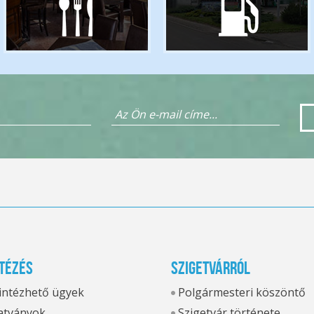
tézés
Szigetvárról
 intézhető ügyek
Polgármesteri köszöntő
tványok
Szigetvár története