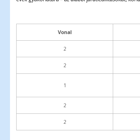
Vonal
2
2
1
2
2