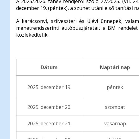
A 2025/2026. tanév rendjéről szóló 27/2025. (VII. 2
december 19. (péntek), a szünet utáni első tanítási na
A karácsonyi, szilveszteri és újévi ünnepek, val
menetrendszerinti autóbuszjáratait a BM rendelet
közlekedtetik:
Dátum
Naptári nap
2025. december 19.
péntek
2025. december 20.
szombat
2025. december 21.
vasárnap