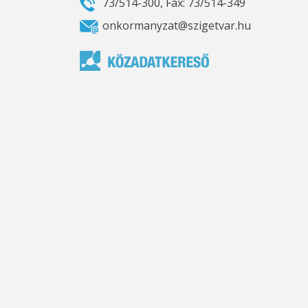
73/514-300, Fax: 73/514-349
onkormanyzat@szigetvar.hu