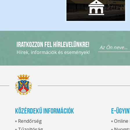
Iratkozzon fel hírlevelünkre!
Hírek, információk és események!
Közérdekű információk
E-ügyin
Rendőrség
Online
Tűzoltóság
Nyomta