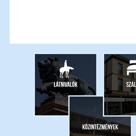
Látnivalók
Szál
Közintézmények