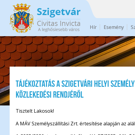
Ugrás a tartalomra
Hír
Esemény
S
Tájékoztatás a szigetvári helyi személ
közlekedési rendjéről
Tisztelt Lakosok!
A MÁV Személyszállítási Zrt. értesítése alapján az al