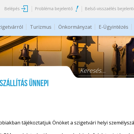
Belépés
Probléma bejelentő
Belső-visszaélés bejelent
zigetvárról
Turizmus
Önkormányzat
E-Ügyintézés
Keresés űrlap
yszállítás ünnepi
ábbiakban tájékoztatjuk Önöket a szigetvári helyi személyszál