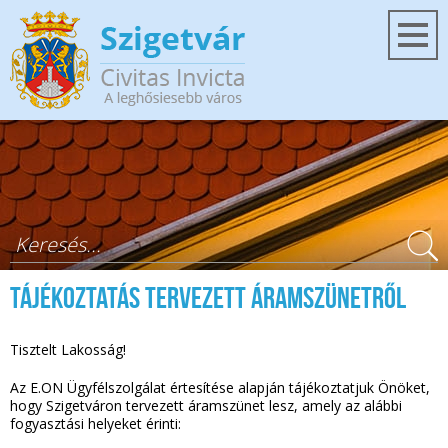
Ugrás a tartalomra
Keresés űrlap
Tájékoztatás tervezett áramszünetről
Tisztelt Lakosság!
Az E.ON Ügyfélszolgálat értesítése alapján tájékoztatjuk Önöket,
hogy Szigetváron tervezett áramszünet lesz, amely az alábbi
fogyasztási helyeket érinti: