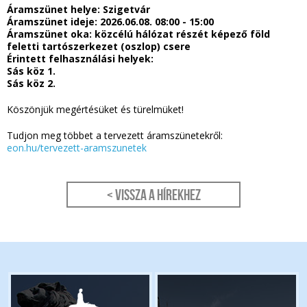
Áramszünet helye: Szigetvár
Áramszünet ideje: 2026.06.08. 08:00 - 15:00
Áramszünet oka: közcélú hálózat részét képező föld
feletti tartószerkezet (oszlop) csere
Érintett felhasználási helyek:
Sás köz 1.
Sás köz 2.
Köszönjük megértésüket és türelmüket!
Tudjon meg többet a tervezett áramszünetekről:
eon.hu/tervezett-aramszunetek
< Vissza a hírekhez