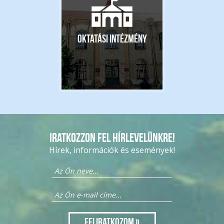
Oktatási intézmény
Iratkozzon fel hírlevelünkre!
Hírek, információk és események!