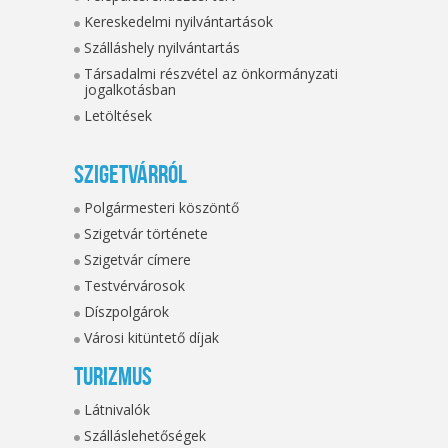
Kereskedelmi nyilvántartások
Szálláshely nyilvántartás
Társadalmi részvétel az önkormányzati
jogalkotásban
Letöltések
Szigetvárról
Polgármesteri köszöntő
Szigetvár története
Szigetvár címere
Testvérvárosok
Díszpolgárok
Városi kitüntető díjak
Turizmus
Látnivalók
Szálláslehetőségek