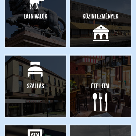
Látnivalók
Közintézmények
Szállás
Étel-ital