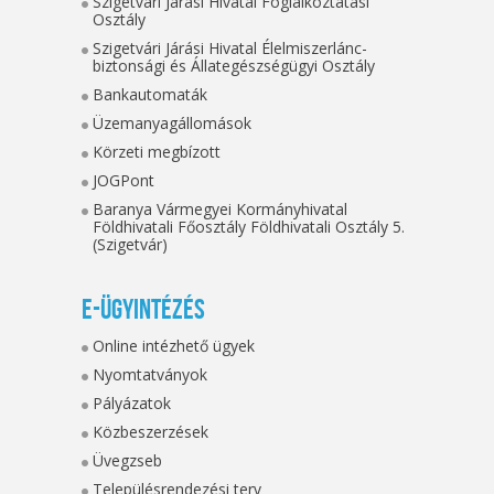
Szigetvári Járási Hivatal Foglalkoztatási
Osztály
Szigetvári Járási Hivatal Élelmiszerlánc-
biztonsági és Állategészségügyi Osztály
Bankautomaták
Üzemanyagállomások
Körzeti megbízott
JOGPont
Baranya Vármegyei Kormányhivatal
Földhivatali Főosztály Földhivatali Osztály 5.
(Szigetvár)
E-ügyintézés
Online intézhető ügyek
Nyomtatványok
Pályázatok
Közbeszerzések
Üvegzseb
Településrendezési terv