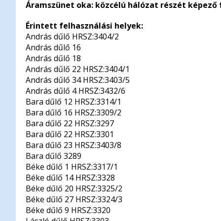
Áramszünet oka: közcélú hálózat részét képező fö
Érintett felhasználási helyek:
András dűlő HRSZ:3404/2
András dűlő 16
András dűlő 18
András dűlő 22 HRSZ:3404/1
András dűlő 34 HRSZ:3403/5
András dűlő 4 HRSZ:3432/6
Bara dűlő 12 HRSZ:3314/1
Bara dűlő 16 HRSZ:3309/2
Bara dűlő 22 HRSZ:3297
Bara dűlő 22 HRSZ:3301
Bara dűlő 23 HRSZ:3403/8
Bara dűlő 3289
Béke dűlő 1 HRSZ:3317/1
Béke dűlő 14 HRSZ:3328
Béke dűlő 20 HRSZ:3325/2
Béke dűlő 27 HRSZ:3324/3
Béke dűlő 9 HRSZ:3320