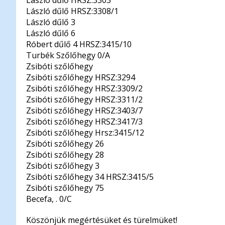
László dűlő HRSZ:3303
László dűlő HRSZ:3308/1
László dűlő 3
László dűlő 6
Róbert dűlő 4 HRSZ:3415/10
Turbék Szőlőhegy 0/A
Zsibóti szőlőhegy
Zsibóti szőlőhegy HRSZ:3294
Zsibóti szőlőhegy HRSZ:3309/2
Zsibóti szőlőhegy HRSZ:3311/2
Zsibóti szőlőhegy HRSZ:3403/7
Zsibóti szőlőhegy HRSZ:3417/3
Zsibóti szőlőhegy Hrsz:3415/12
Zsibóti szőlőhegy 26
Zsibóti szőlőhegy 28
Zsibóti szőlőhegy 3
Zsibóti szőlőhegy 34 HRSZ:3415/5
Zsibóti szőlőhegy 75
Becefa, . 0/C
Köszönjük megértésüket és türelmüket!