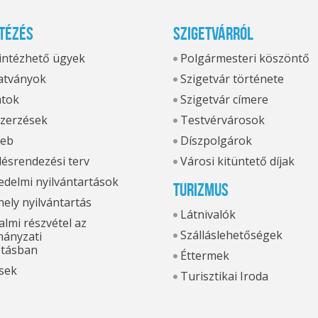
tézés
Szigetvárról
 intézhető ügyek
Polgármesteri köszöntő
tványok
Szigetvár története
atok
Szigetvár címere
zerzések
Testvérvárosok
eb
Díszpolgárok
ésrendezési terv
Városi kitüntető díjak
delmi nyilvántartások
Turizmus
hely nyilvántartás
Látnivalók
lmi részvétel az
Szálláslehetőségek
ányzati
otásban
Éttermek
sek
Turisztikai Iroda