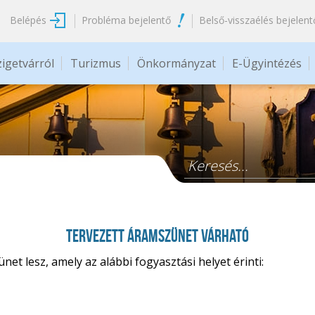
Belépés
Probléma bejelentő
Belső-visszaélés bejelent
zigetvárról
Turizmus
Önkormányzat
E-Ügyintézés
Keresés űrlap
Tervezett áramszünet várható
et lesz, amely az alábbi fogyasztási helyet érinti: