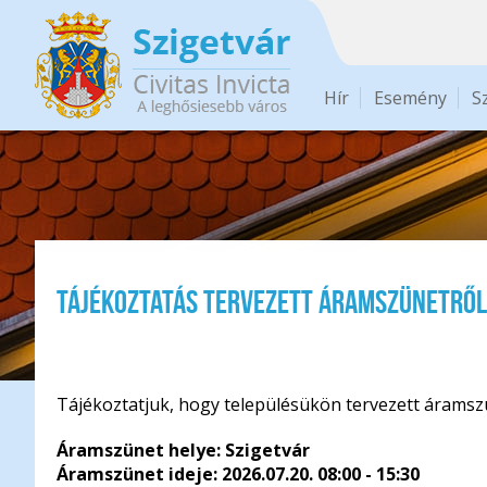
Ugrás a tartalomra
Hír
Esemény
S
TÁJÉKOZTATÁS TERVEZETT ÁRAMSZÜNETRŐL
Tájékoztatjuk, hogy településükön tervezett áramszün
Áramszünet helye: Szigetvár
Áramszünet ideje: 2026.07.20. 08:00 - 15:30