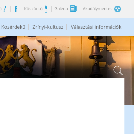
ő
Köszöntő
Galéria
Akadálymentes
Közérdekű
Zrínyi-kultusz
Választási információk