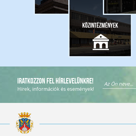
Közintézmények
Iratkozzon fel hírlevelünkre!
Hírek, információk és események!