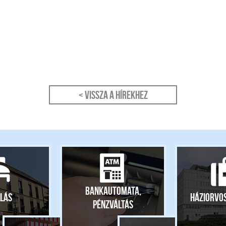
< Vissza a hírekhez
Bankautomata,
lás
Háziorvo
pénzváltás