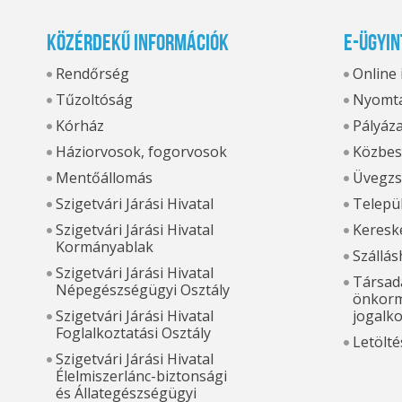
Közérdekű információk
E-ügyin
Rendőrség
Online
Tűzoltóság
Nyomta
Kórház
Pályáz
Háziorvosok, fogorvosok
Közbes
Mentőállomás
Üvegzs
Szigetvári Járási Hivatal
Települ
Szigetvári Járási Hivatal
Kereske
Kormányablak
Szállás
Szigetvári Járási Hivatal
Társada
Népegészségügyi Osztály
önkorm
Szigetvári Járási Hivatal
jogalk
Foglalkoztatási Osztály
Letölté
Szigetvári Járási Hivatal
Élelmiszerlánc-biztonsági
és Állategészségügyi