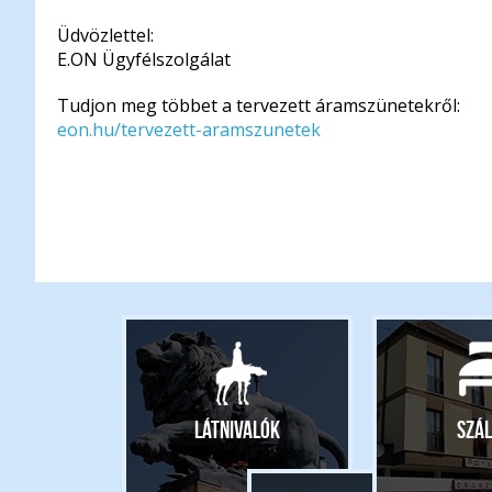
Üdvözlettel:
E.ON Ügyfélszolgálat
Tudjon meg többet a tervezett áramszünetekről:
eon.hu/tervezett-aramszunetek
Látnivalók
Szál