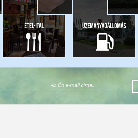
Étel-ital
Üzemanyagállomás