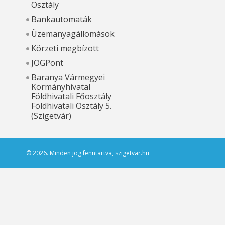
Osztály
Bankautomaták
Üzemanyagállomások
Körzeti megbízott
JOGPont
Baranya Vármegyei
Kormányhivatal
Földhivatali Főosztály
Földhivatali Osztály 5.
(Szigetvár)
© 2026. Minden jog fenntartva, szigetvar.hu