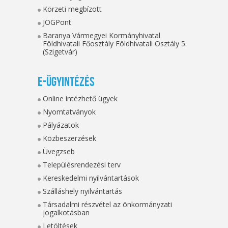
Körzeti megbízott
JOGPont
Baranya Vármegyei Kormányhivatal
Földhivatali Főosztály Földhivatali Osztály 5.
(Szigetvár)
E-ügyintézés
Online intézhető ügyek
Nyomtatványok
Pályázatok
Közbeszerzések
Üvegzseb
Településrendezési terv
Kereskedelmi nyilvántartások
Szálláshely nyilvántartás
Társadalmi részvétel az önkormányzati
jogalkotásban
Letöltések