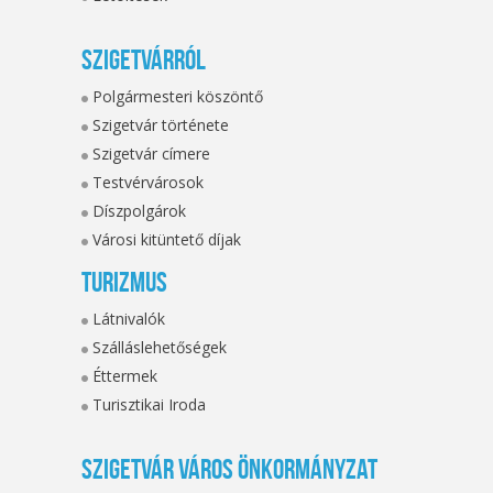
Szigetvárról
Polgármesteri köszöntő
Szigetvár története
Szigetvár címere
Testvérvárosok
Díszpolgárok
Városi kitüntető díjak
Turizmus
Látnivalók
Szálláslehetőségek
Éttermek
Turisztikai Iroda
Szigetvár Város Önkormányzat