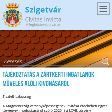
Ugrás a tartalomra
Keresés űrlap
Tájékoztatás a zártkerti ingatlanok
művelés alóli kivonásáról
Tisztelt Lakosság!
A Magyarország versenyképességének javítása érdekében egyes
törvények módosításáról szóló 2025. évi LXVII. törvény