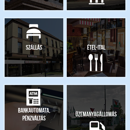
Szállás
Étel-ital
Bankautomata,
Üzemanyagállomás
pénzváltás