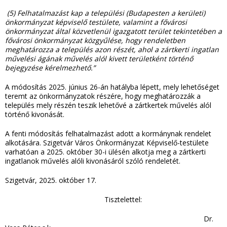
(5) Felhatalmazást kap a települési (Budapesten a kerületi)
önkormányzat képviselő testülete, valamint a fővárosi
önkormányzat által közvetlenül igazgatott terület tekintetében a
fővárosi önkormányzat közgyűlése, hogy rendeletben
meghatározza a település azon részét, ahol a zártkerti ingatlan
művelési ágának művelés alól kivett területként történő
bejegyzése kérelmezhető.”
A módosítás 2025. június 26-án hatályba lépett, mely lehetőséget
teremt az önkormányzatok részére, hogy meghatározzák a
település mely részén teszik lehetővé a zártkertek művelés alól
történő kivonását.
A fenti módosítás felhatalmazást adott a kormánynak rendelet
alkotására. Szigetvár Város Önkormányzat Képviselő-testülete
varhatóan a 2025. október 30-i ülésén alkotja meg a zártkerti
ingatlanok művelés alóli kivonásáról szóló rendeletét.
Szigetvár, 2025. október 17.
Tisztelettel:
Dr.