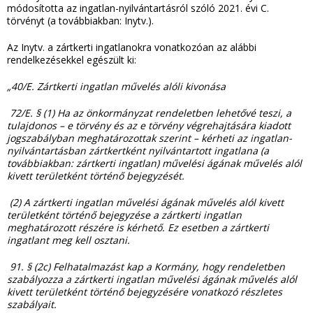
módosította az ingatlan-nyilvántartásról szóló 2021. évi C.
törvényt (a továbbiakban: Inytv.).
Az Inytv. a zártkerti ingatlanokra vonatkozóan az alábbi
rendelkezésekkel egészült ki:
„40/E. Zártkerti ingatlan művelés alóli kivonása
72/E. § (1) Ha az önkormányzat rendeletben lehetővé teszi, a
tulajdonos – e törvény és az e törvény végrehajtására kiadott
jogszabályban meghatározottak szerint – kérheti az ingatlan-
nyilvántartásban zártkertként nyilvántartott ingatlana (a
továbbiakban: zártkerti ingatlan) művelési ágának művelés alól
kivett területként történő bejegyzését.
(2) A zártkerti ingatlan művelési ágának művelés alól kivett
területként történő bejegyzése a zártkerti ingatlan
meghatározott részére is kérhető. Ez esetben a zártkerti
ingatlant meg kell osztani.
91. § (2c) Felhatalmazást kap a Kormány, hogy rendeletben
szabályozza a zártkerti ingatlan művelési ágának művelés alól
kivett területként történő bejegyzésére vonatkozó részletes
szabályait.