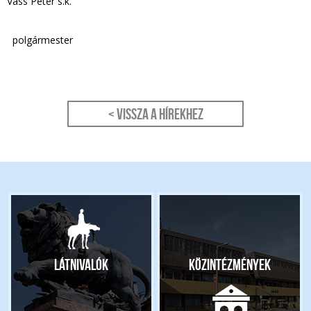
Vass Péter s.k.
polgármester
< Vissza a hírekhez
Látnivalók
Közintézmények