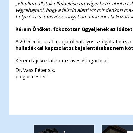
„Elhullott állatok elföldelése ott végezhető, ahol a t
végrehajtani, hogy a felszín alatti víz mindenkori max
helye és a szomszédos ingatlan határvonala között le
Kérem Önöket, fokozottan ügyeljenek az idézett
A 2026. március 1. napjától hatályos szolgáltatási s
hulladékkal kapcsolatos bejelentéseket nem köte
Kérem tájékoztatásom szíves elfogadását.
Dr. Vass Péter s.k.
polgármester