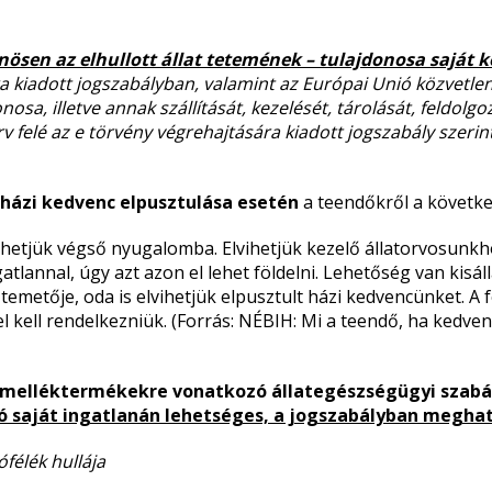
nösen az elhullott állat tetemének – tulajdonosa saját k
a kiadott jogszabályban, valamint az Európai Unió közvetle
nosa, illetve annak szállítását, kezelését, tárolását, feldol
 felé az e törvény végrehajtására kiadott jogszabály szerint
házi kedvenc elpusztulása esetén
a teendőkről a követke
etjük végső nyugalomba. Elvihetjük kezelő állatorvosunkhoz
lannal, úgy azt azon el lehet földelni. Lehetőség van kisál
 temetője, oda is elvihetjük elpusztult házi kedvencünket. A 
l kell rendelkezniük. (Forrás: NÉBIH: Mi a teendő, ha kedve
melléktermékekre vonatkozó állategészségügyi szabályo
rtó saját ingatlanán lehetséges, a jogszabályban megha
lófélék hullája