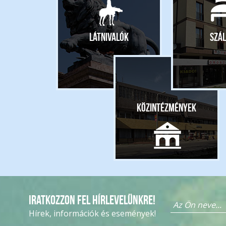
Látnivalók
Szál
Közintézmények
Iratkozzon fel hírlevelünkre!
Hírek, információk és események!