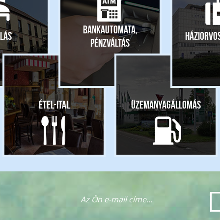
Bankautomata,
lás
Háziorvo
pénzváltás
Étel-ital
Üzemanyagállomás