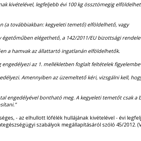
ának kivételével, legfeljebb évi 100 kg össztömegig elföldelhet
en (a továbbiakban: kegyeleti temető) elföldelhető, vagy
 égetőműben elégethető, a 142/2011/EU bizottsági rendelet II
ően a hamvak az állattartó ingatlanán elföldelhetők.
 engedélyezi az 1. mellékletben foglalt feltételek figyelembe
edélyezi. Amennyiben az üzemeltető kéri, vizsgálni kell, hogy
al engedélyével bontható meg. A kegyeleti temetőt csak a b
ítani.”
tséges, - az elhullott lófélék hullájának kivételével - évi l
tegészségügyi szabályok megállapításáról szóló 45/2012. (V. 