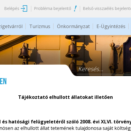
Belépés
Probléma bejelentő
Belső-visszaélés bejelent
zigetvárról
Turizmus
Önkormányzat
E-Ügyintézés
Keresés űrlap
ően
Tájékoztató elhullott állatokat illetően
és hatósági felügyeletéről szóló 2008. évi XLVI. törvén
nösen az elhullott állat tetemének tulajdonosa saját költség