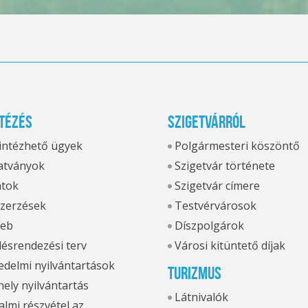
tézés
Szigetvárról
 intézhető ügyek
Polgármesteri köszöntő
tványok
Szigetvár története
atok
Szigetvár címere
zerzések
Testvérvárosok
eb
Díszpolgárok
ésrendezési terv
Városi kitüntető díjak
delmi nyilvántartások
Turizmus
hely nyilvántartás
Látnivalók
lmi részvétel az