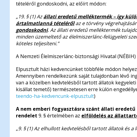
tételéről gondoskodni, az előírt módon:
„19. § (1) Az
állati eredetű melléktermék – így külö
ártalmatlanná tételéről
az e törvény végrehajtásár
gondoskodni
. Az állati eredetű melléktermék tulajdo
minden üzemeltető az élelmiszerlánc-felügyeleti szerv
köteles teljesíteni.”
A Nemzeti Élelmiszerlánc-biztonsági Hivatal (NÉBIH)
Elpusztult házi kedvencünket többféle módon helyezh
Amennyiben rendelkezünk saját tulajdonban lévő ingat
van a közelben kedvtelésből tartott állatok kegyeleti
kisállat temető) természetesen erre külön engedéllye
teendo-ha-kedvencunk-elpusztult
)
A nem emberi fogyasztásra szánt állati eredetű 
rendelet
9. § értelmében az
elföldelés az állatta
„
9. § (1) Az elhullott kedvtelésből tartott állatok és a 