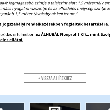
alajvíz legmagasabb szintje a talajszint alatt 1,5 méternél n
imális nyugalmi vízszintje és az elföldelés mélységi szintje 
galább 1,5 méter távolságnak kell lennie.”
 jogszabályi rendelkezésekben foglaltak betartására.
zerződés értelmében
az
ÁLHUBÁL Nonprofit Kft
., mint Szo
les ellátni.
< Vissza a hírekhez