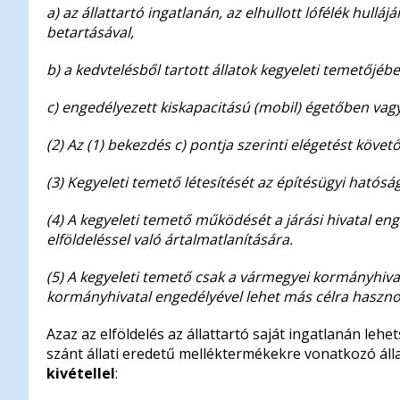
a) az állattartó ingatlanán, az elhullott lófélék hulláj
betartásával,
b) a kedvtelésből tartott állatok kegyeleti temetőjéb
c) engedélyezett kiskapacitású (mobil) égetőben vagy
(2) Az (1) bekezdés c) pontja szerinti elégetést követ
(3) Kegyeleti temető létesítését az építésügyi hatóság
(4) A kegyeleti temető működését a járási hivatal eng
elföldeléssel való ártalmatlanítására.
(5) A kegyeleti temető csak a vármegyei kormányhivat
kormányhivatal engedélyével lehet más célra hasznos
Azaz az elföldelés az állattartó saját ingatlanán lehe
szánt állati eredetű melléktermékekre vonatkozó álla
kivétellel
: