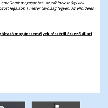
em emelkedik magasabbra. Az elföldelést úgy kell
között legalább 1 méter távolság legyen. Az elföldelés
lgáltató magánszemélyek részéről érkező állati