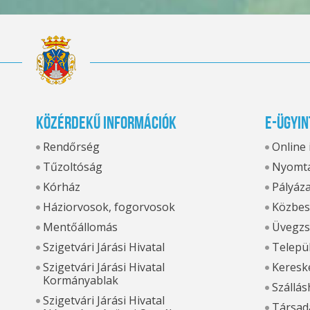
Közérdekű információk
E-ügyin
Rendőrség
Online
Tűzoltóság
Nyomta
Kórház
Pályáz
Háziorvosok, fogorvosok
Közbes
Mentőállomás
Üvegzs
Szigetvári Járási Hivatal
Települ
Szigetvári Járási Hivatal
Kereske
Kormányablak
Szállás
Szigetvári Járási Hivatal
Társada