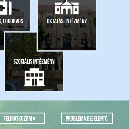
s, fogorvos
Oktatási intézmény
Szociális intézmény
Probléma bejelentő