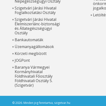
Népegészségügyi Osztály
önkorm
Szigetvári Járási Hivatal
jogalk
Foglalkoztatási Osztály
Letölté
Szigetvári Járási Hivatal
Élelmiszerlánc-biztonsági
és Állategészségügyi
Osztály
Bankautomaták
Üzemanyagállomások
Körzeti megbízott
JOGPont
Baranya Vármegyei
Kormányhivatal
Földhivatali Főosztály
Földhivatali Osztály 5.
(Szigetvár)
© 2026. Minden jog fenntartva, szigetvar.hu