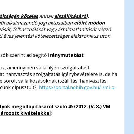
öltségén köteles
annak
elszállításáról,
nül alkalmazandó jogi aktusaiban
előírt módon
gozását, felhasználását vagy ártalmatlanítását végző
i éves jelentési kötelezettséget elektronikus úton
zők szerint ad segítő
iránymutatást
:
, amennyiben vállal ilyen szolgáltatást.
lat hamvasztás szolgáltatás igénybevételére is, de ha
felsorolt vállalkozásoknak (szállítás, hamvasztás,
ncünk elpusztult?,
https://portal.nebih.gov.hu/-/mi-a-
k megállapításáról szóló 45/2012. (V. 8.) VM
tározott kivételekkel
: