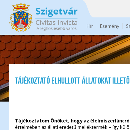
Ugrás a tartalomra
Hír
Esemény
S
Tájékoztató elhullott állatokat illet
Tájékoztatom Önöket, hogy az élelmiszerláncról 
értelmében az állati eredetű melléktermék – így külö