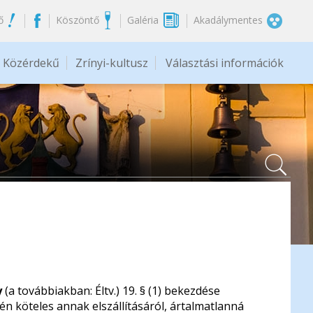
ő
Köszöntő
Galéria
Akadálymentes
Közérdekű
Zrínyi-kultusz
Választási információk
y
(a továbbiakban: Éltv.) 19. § (1) bekezdése
én köteles annak elszállításáról, ártalmatlanná