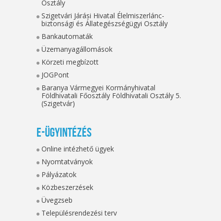
Osztály
Szigetvári Járási Hivatal Élelmiszerlánc-
biztonsági és Állategészségügyi Osztály
Bankautomaták
Üzemanyagállomások
Körzeti megbízott
JOGPont
Baranya Vármegyei Kormányhivatal
Földhivatali Főosztály Földhivatali Osztály 5.
(Szigetvár)
E-ügyintézés
Online intézhető ügyek
Nyomtatványok
Pályázatok
Közbeszerzések
Üvegzseb
Településrendezési terv