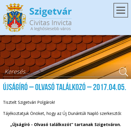
Ugrás a tartalomra
Keresés űrlap
Újságíró – Olvasó találkozó – 2017.04.05.
Tisztelt Szigetvári Polgárok!
Tájékoztatjuk Önöket, hogy az Új Dunántúli Napló szerkesztői:
„Újságíró - Olvasó találkozót” tartanak Szigetváron.