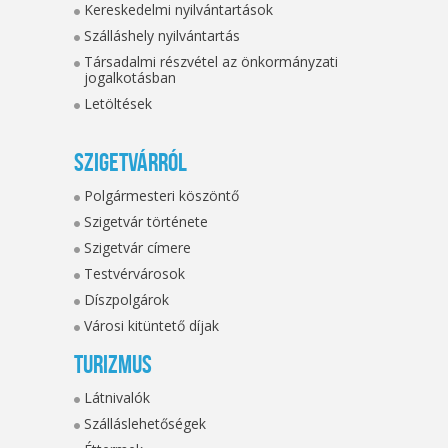
Kereskedelmi nyilvántartások
Szálláshely nyilvántartás
Társadalmi részvétel az önkormányzati
jogalkotásban
Letöltések
Szigetvárról
Polgármesteri köszöntő
Szigetvár története
Szigetvár címere
Testvérvárosok
Díszpolgárok
Városi kitüntető díjak
Turizmus
Látnivalók
Szálláslehetőségek