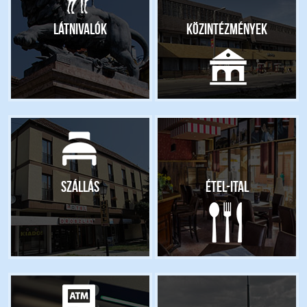
Látnivalók
Közintézmények
Szállás
Étel-ital