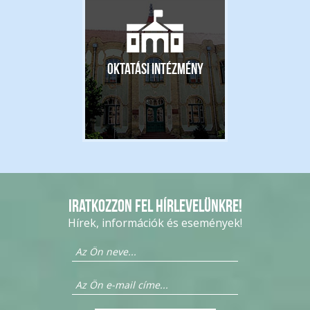
Oktatási intézmény
Iratkozzon fel hírlevelünkre!
Hírek, információk és események!