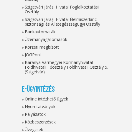
Szigetvári Járási Hivatal Foglalkoztatási
Osztály
Szigetvári Járási Hivatal Élelmiszerlánc-
biztonsági és Állategészségügyi Osztály
Bankautomaták
Üzemanyagállomások
Körzeti megbízott
JOGPont
Baranya Vármegyei Kormányhivatal
Földhivatali Főosztály Földhivatali Osztály 5.
(Szigetvár)
E-ügyintézés
Online intézhető ügyek
Nyomtatványok
Pályázatok
Közbeszerzések
Üvegzseb