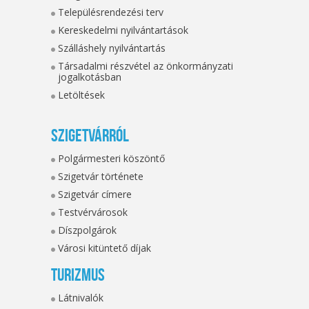
Településrendezési terv
Kereskedelmi nyilvántartások
Szálláshely nyilvántartás
Társadalmi részvétel az önkormányzati
jogalkotásban
Letöltések
Szigetvárról
Polgármesteri köszöntő
Szigetvár története
Szigetvár címere
Testvérvárosok
Díszpolgárok
Városi kitüntető díjak
Turizmus
Látnivalók