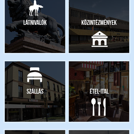
Látnivalók
Közintézmények
Szállás
Étel-ital