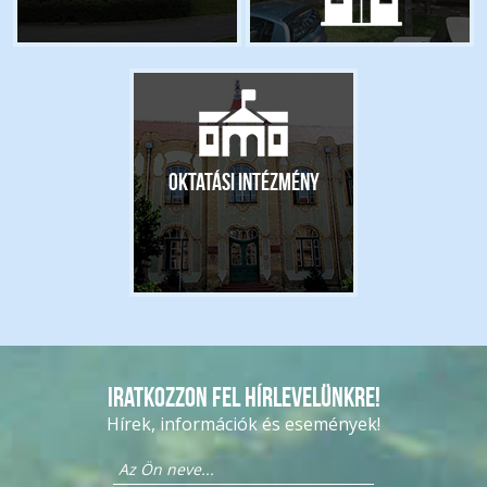
Oktatási intézmény
Iratkozzon fel hírlevelünkre!
Hírek, információk és események!