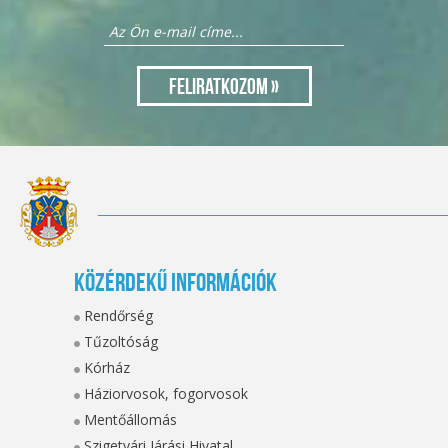
Közérdekű információk
Rendőrség
Tűzoltóság
Kórház
Háziorvosok, fogorvosok
Mentőállomás
Szigetvári Járási Hivatal