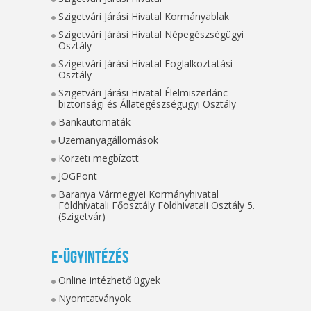
Szigetvári Járási Hivatal Kormányablak
Szigetvári Járási Hivatal Népegészségügyi
Osztály
Szigetvári Járási Hivatal Foglalkoztatási
Osztály
Szigetvári Járási Hivatal Élelmiszerlánc-
biztonsági és Állategészségügyi Osztály
Bankautomaták
Üzemanyagállomások
Körzeti megbízott
JOGPont
Baranya Vármegyei Kormányhivatal
Földhivatali Főosztály Földhivatali Osztály 5.
(Szigetvár)
E-ügyintézés
Online intézhető ügyek
Nyomtatványok