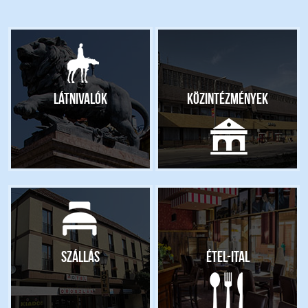
Látnivalók
Közintézmények
Szállás
Étel-ital