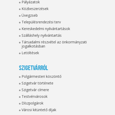
Pályázatok
Közbeszerzések
Üvegzseb
Településrendezési terv
Kereskedelmi nyilvántartások
Szálláshely nyilvántartás
Társadalmi részvétel az önkormányzati
jogalkotásban
Letöltések
Szigetvárról
Polgármesteri köszöntő
Szigetvár története
Szigetvár címere
Testvérvárosok
Díszpolgárok
Városi kitüntető díjak