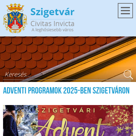
Ugrás a tartalomra
Keresés űrlap
Adventi programok 2025-ben Szigetváron