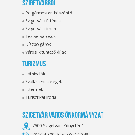
Szigetvárról
Polgármesteri köszöntő
Szigetvár története
Szigetvár címere
Testvérvárosok
Díszpolgárok
Városi kitüntető díjak
Turizmus
Látnivalók
Szálláslehetőségek
Éttermek
Turisztikai Iroda
Szigetvár Város Önkormányzat
7900 Szigetvár, Zrínyi tér 1.
73/514-300, Fax: 73/514-349