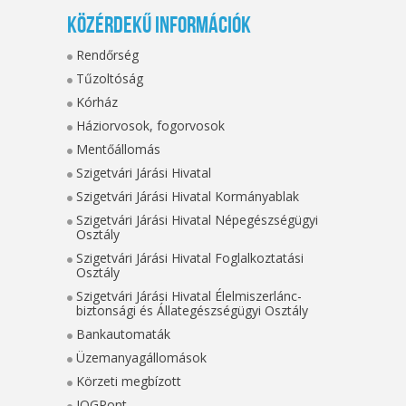
Közérdekű információk
Rendőrség
Tűzoltóság
Kórház
Háziorvosok, fogorvosok
Mentőállomás
Szigetvári Járási Hivatal
Szigetvári Járási Hivatal Kormányablak
Szigetvári Járási Hivatal Népegészségügyi
Osztály
Szigetvári Járási Hivatal Foglalkoztatási
Osztály
Szigetvári Járási Hivatal Élelmiszerlánc-
biztonsági és Állategészségügyi Osztály
Bankautomaták
Üzemanyagállomások
Körzeti megbízott
JOGPont