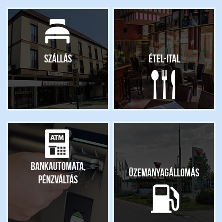
Szállás
Étel-ital
Bankautomata,
Üzemanyagállomás
pénzváltás