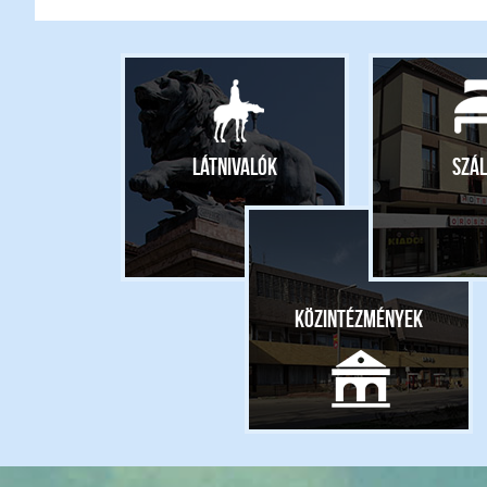
Látnivalók
Szál
Közintézmények