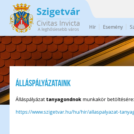
Ugrás a tartalomra
Hír
Esemény
S
Álláspályázataink
Álláspályázat
tanyagondnok
munkakör betöltésére:
https://www.szigetvar.hu/hu/hir/allaspalyazat-tan