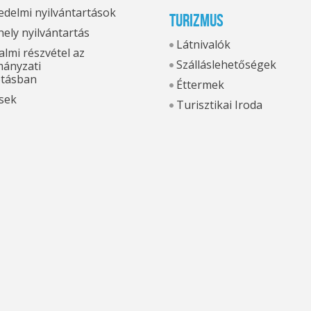
delmi nyilvántartások
Turizmus
hely nyilvántartás
Látnivalók
lmi részvétel az
Szálláslehetőségek
ányzati
otásban
Éttermek
sek
Turisztikai Iroda