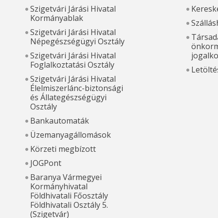
Szigetvári Járási Hivatal
Kereske
Kormányablak
Szállás
Szigetvári Járási Hivatal
Társada
Népegészségügyi Osztály
önkorm
Szigetvári Járási Hivatal
jogalk
Foglalkoztatási Osztály
Letölté
Szigetvári Járási Hivatal
Élelmiszerlánc-biztonsági
és Állategészségügyi
Osztály
Bankautomaták
Üzemanyagállomások
Körzeti megbízott
JOGPont
Baranya Vármegyei
Kormányhivatal
Földhivatali Főosztály
Földhivatali Osztály 5.
(Szigetvár)