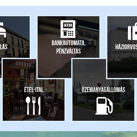
Bankautomata,
lás
Háziorvo
pénzváltás
Étel-ital
Üzemanyagállomás