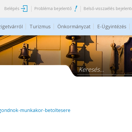
Belépés
Probléma bejelentő
Belső-visszaélés bejelent
zigetvárról
Turizmus
Önkormányzat
E-Ügyintézés
Keresés űrlap
yagondnok-munkakor-betoltesere