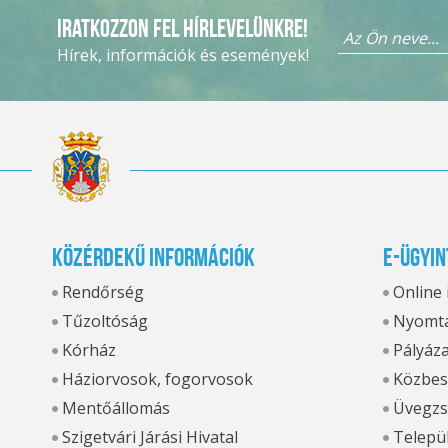
Iratkozzon fel hírlevelünkre!
Hírek, információk és események!
Közérdekű információk
E-ügyin
Rendőrség
Online
Tűzoltóság
Nyomta
Kórház
Pályáz
Háziorvosok, fogorvosok
Közbes
Mentőállomás
Üvegzs
Szigetvári Járási Hivatal
Települ