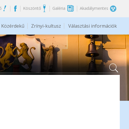
ő
Köszöntő
Galéria
Akadálymentes
Közérdekű
Zrínyi-kultusz
Választási információk