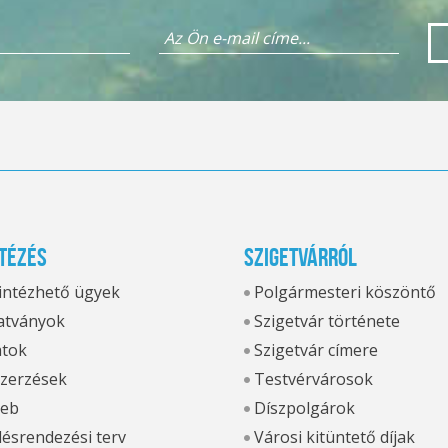
tézés
Szigetvárról
 intézhető ügyek
Polgármesteri köszöntő
tványok
Szigetvár története
atok
Szigetvár címere
zerzések
Testvérvárosok
eb
Díszpolgárok
ésrendezési terv
Városi kitüntető díjak