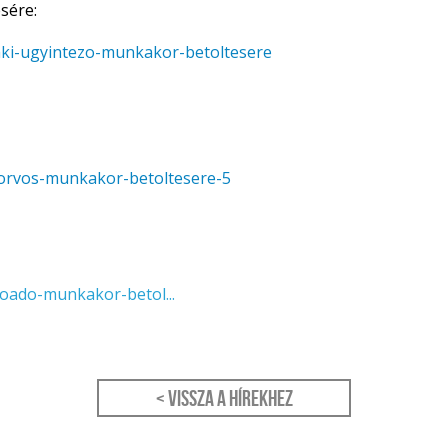
sére:
zaki-ugyintezo-munkakor-betoltesere
laorvos-munkakor-betoltesere-5
loado-munkakor-betol...
< Vissza a hírekhez