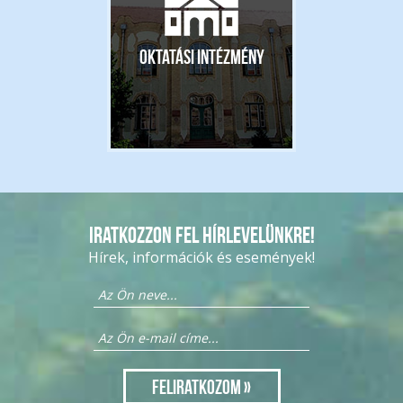
Oktatási intézmény
Iratkozzon fel hírlevelünkre!
Hírek, információk és események!