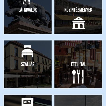
Látnivalók
Közintézmények
Szállás
Étel-ital