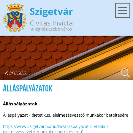
Ugrás a tartalomra
Keresés űrlap
Álláspályázatok
Álláspályázatok:
Álláspályázat - dietetikus, élelmezésvezető munkakör betöltésére
https://www.szigetvar.hu/hu/hir/allaspalyazat-dietetikus-
elelmezesvezeto-munkakor-betoltesere-0