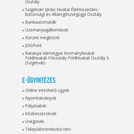
Osztály
Szigetvári Járási Hivatal Élelmiszerlánc-
biztonsági és Állategészségügyi Osztály
Bankautomaták
Üzemanyagállomások
Körzeti megbízott
JOGPont
Baranya Vármegyei Kormányhivatal
Földhivatali Főosztály Földhivatali Osztály 5.
(Szigetvár)
E-ügyintézés
Online intézhető ügyek
Nyomtatványok
Pályázatok
Közbeszerzések
Üvegzseb
Településrendezési terv