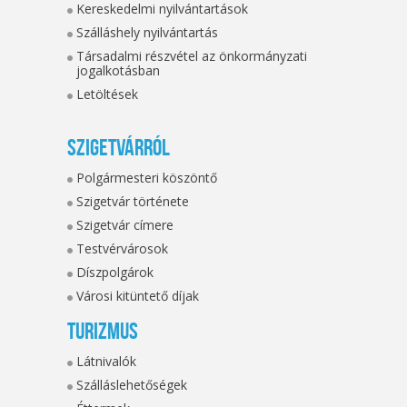
Kereskedelmi nyilvántartások
Szálláshely nyilvántartás
Társadalmi részvétel az önkormányzati
jogalkotásban
Letöltések
Szigetvárról
Polgármesteri köszöntő
Szigetvár története
Szigetvár címere
Testvérvárosok
Díszpolgárok
Városi kitüntető díjak
Turizmus
Látnivalók
Szálláslehetőségek