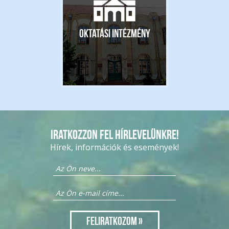
Oktatási intézmény
Iratkozzon fel hírlevelünkre!
Hírek, információk és események!