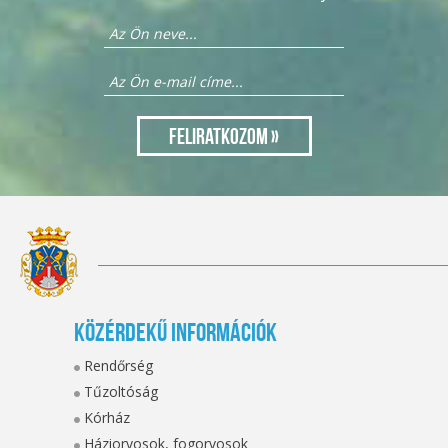
Közérdekű információk
Rendőrség
Tűzoltóság
Kórház
Háziorvosok, fogorvosok