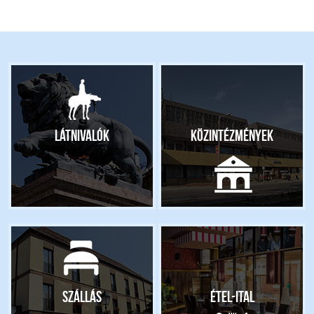
Látnivalók
Közintézmények
Szállás
Étel-ital