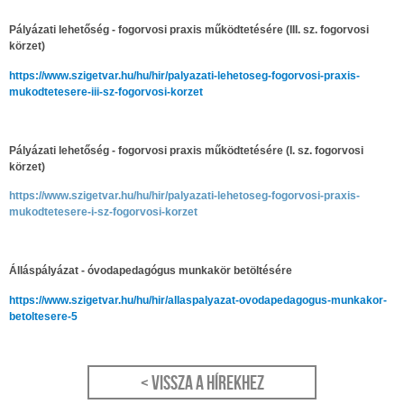
Pályázati lehetőség - fogorvosi praxis működtetésére (III. sz. fogorvosi
körzet)
https://www.szigetvar.hu/hu/hir/palyazati-lehetoseg-fogorvosi-praxis-
mukodtetesere-iii-sz-fogorvosi-korzet
Pályázati lehetőség - fogorvosi praxis működtetésére (I. sz. fogorvosi
körzet)
https://www.szigetvar.hu/hu/hir/palyazati-lehetoseg-fogorvosi-praxis-
mukodtetesere-i-sz-fogorvosi-korzet
Álláspályázat - óvodapedagógus munkakör betöltésére
https://www.szigetvar.hu/hu/hir/allaspalyazat-ovodapedagogus-munkakor-
betoltesere-5
< Vissza a hírekhez