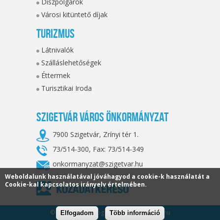
Díszpolgárok
Városi kitüntető díjak
Turizmus
Látnivalók
Szálláslehetőségek
Éttermek
Turisztikai Iroda
Szigetvár Város Önkormányzat
7900 Szigetvár, Zrínyi tér 1.
73/514-300, Fax: 73/514-349
onkormanyzat@szigetvar.hu
Weboldalunk használatával jóváhagyod a cookie-k használatát a
Cookie-kal kapcsolatos irányelv értelmében.
© 2026. Minden jog fenntartva, szigetvar.hu
Elfogadom
Több információ