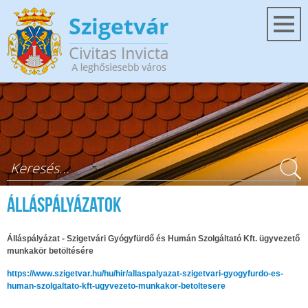
Ugrás a tartalomra
Keresés űrlap
Álláspályázatok
Álláspályázat - Szigetvári Gyógyfürdő és Humán Szolgáltató Kft. ügyvezető
munkakör betöltésére
https://www.szigetvar.hu/hu/hir/allaspalyazat-szigetvari-gyogyfurdo-es-
human-szolgaltato-kft-ugyvezeto-munkakor-betoltesere