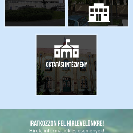
Oktatási intézmény
Iratkozzon fel hírlevelünkre!
Hírek, információk és események!