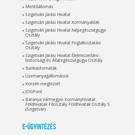
Mentőállomás
Szigetvári Járási Hivatal
Szigetvári Járási Hivatal Kormányablak
Szigetvári Járási Hivatal Népegészségügyi
Osztály
Szigetvári Járási Hivatal Foglalkoztatási
Osztály
Szigetvári Járási Hivatal Élelmiszerlánc-
biztonsági és Állategészségügyi Osztály
Bankautomaták
Üzemanyagállomások
Körzeti megbízott
JOGPont
Baranya Vármegyei Kormányhivatal
Földhivatali Főosztály Földhivatali Osztály 5.
(Szigetvár)
E-ügyintézés