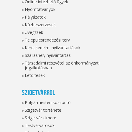
Online intézhető ügyek
Nyomtatványok
Pályázatok
Közbeszerzések
Üvegzseb
Településrendezési terv
Kereskedelmi nyilvántartások
Szálláshely nyilvántartás
Társadalmi részvétel az önkormányzati
jogalkotásban
Letöltések
Szigetvárról
Polgármesteri köszöntő
Szigetvár története
Szigetvár címere
Testvérvárosok