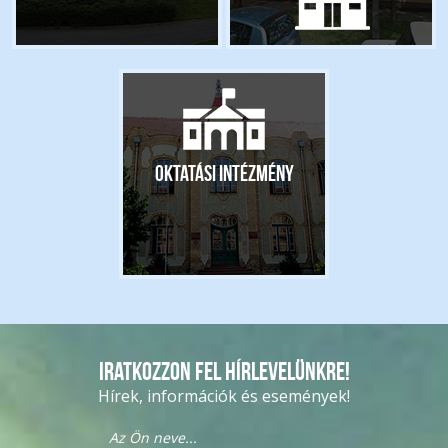
Oktatási intézmény
Iratkozzon fel hírlevelünkre!
Hírek, információk és események!