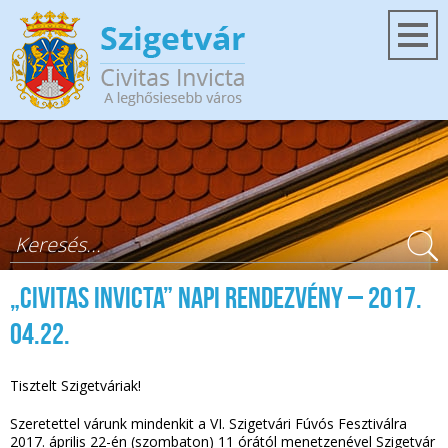
Ugrás a tartalomra
Keresés űrlap
„Civitas Invicta” napi rendezvény – 2017.
04.22.
Tisztelt Szigetváriak!
Szeretettel várunk mindenkit a VI. Szigetvári Fúvós Fesztiválra
2017. április 22-én (szombaton) 11 órától menetzenével Szigetvár