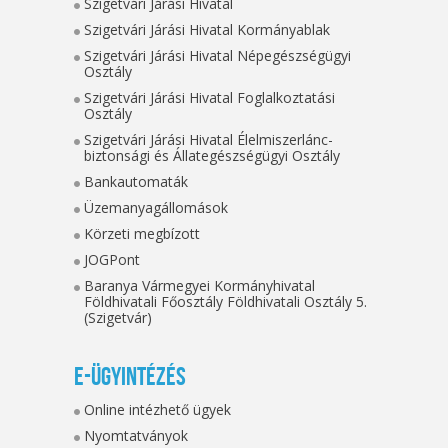
Szigetvári Járási Hivatal
Szigetvári Járási Hivatal Kormányablak
Szigetvári Járási Hivatal Népegészségügyi
Osztály
Szigetvári Járási Hivatal Foglalkoztatási
Osztály
Szigetvári Járási Hivatal Élelmiszerlánc-
biztonsági és Állategészségügyi Osztály
Bankautomaták
Üzemanyagállomások
Körzeti megbízott
JOGPont
Baranya Vármegyei Kormányhivatal
Földhivatali Főosztály Földhivatali Osztály 5.
(Szigetvár)
E-ügyintézés
Online intézhető ügyek
Nyomtatványok