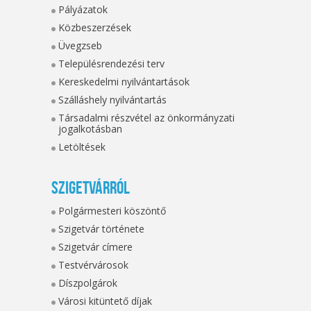
Pályázatok
Közbeszerzések
Üvegzseb
Településrendezési terv
Kereskedelmi nyilvántartások
Szálláshely nyilvántartás
Társadalmi részvétel az önkormányzati
jogalkotásban
Letöltések
Szigetvárról
Polgármesteri köszöntő
Szigetvár története
Szigetvár címere
Testvérvárosok
Díszpolgárok
Városi kitüntető díjak