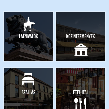
Látnivalók
Közintézmények
Szállás
Étel-ital