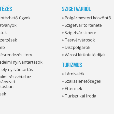
tézés
Szigetvárról
 intézhető ügyek
Polgármesteri köszöntő
tványok
Szigetvár története
atok
Szigetvár címere
zerzések
Testvérvárosok
eb
Díszpolgárok
ésrendezési terv
Városi kitüntető díjak
delmi nyilvántartások
Turizmus
hely nyilvántartás
Látnivalók
lmi részvétel az
Szálláslehetőségek
ányzati
otásban
Éttermek
sek
Turisztikai Iroda