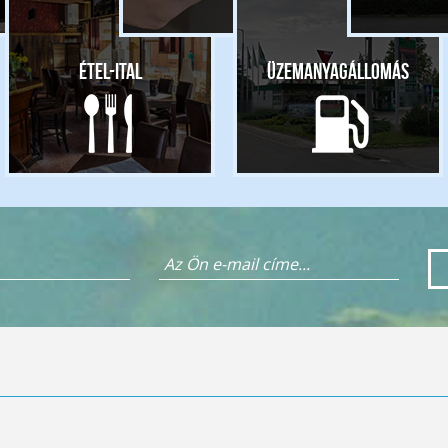
Étel-ital
Üzemanyagállomás