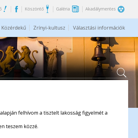
ő
Köszöntő
Galéria
Akadálymentes
Közérdekű
Zrínyi-kultusz
Választási információk
apján felhívom a tisztelt lakosság figyelmét a
ten teszem közzé.