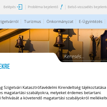
Belépés
Probléma bejelentő
Belső-visszaélés bejelent
zigetvárról
Turizmus
Önkormányzat
E-Ügyintézés
Keresés űrlap
ekre
Szigetvári Katasztrófavédelmi Kirendeltség tájékoztatása al
ges magatartási szabályokra, melyeket érdemes betartani.
i felhívását a követendő magatartási szabályokról mellékel