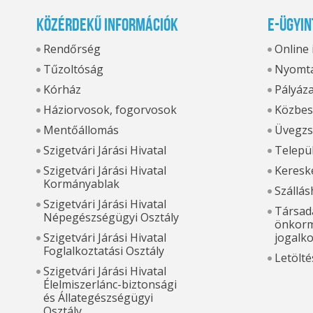
Közérdekű információk
E-ügyin
Rendőrség
Online
Tűzoltóság
Nyomta
Kórház
Pályáz
Háziorvosok, fogorvosok
Közbes
Mentőállomás
Üvegzs
Szigetvári Járási Hivatal
Települ
Szigetvári Járási Hivatal
Kereske
Kormányablak
Szállás
Szigetvári Járási Hivatal
Társada
Népegészségügyi Osztály
önkorm
Szigetvári Járási Hivatal
jogalk
Foglalkoztatási Osztály
Letölté
Szigetvári Járási Hivatal
Élelmiszerlánc-biztonsági
és Állategészségügyi
Osztály