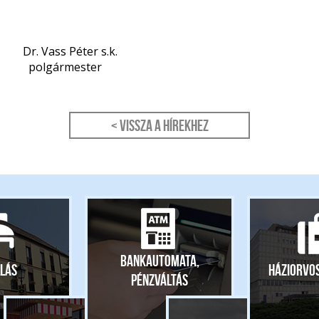
r s.k.
ster
< Vissza a hírekhez
Bankautomata,
lás
Háziorvo
pénzváltás