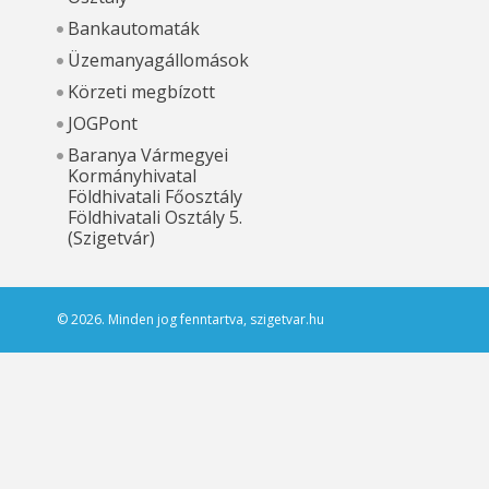
Bankautomaták
Üzemanyagállomások
Körzeti megbízott
JOGPont
Baranya Vármegyei
Kormányhivatal
Földhivatali Főosztály
Földhivatali Osztály 5.
(Szigetvár)
© 2026. Minden jog fenntartva, szigetvar.hu