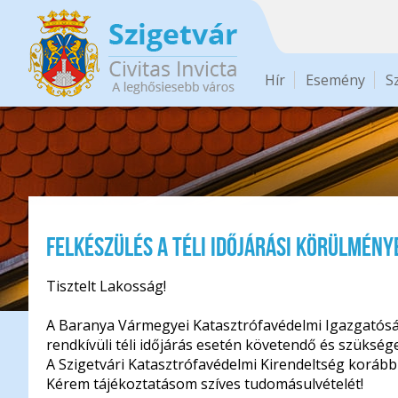
Ugrás a tartalomra
Hír
Esemény
S
Felkészülés a téli időjárási körülmény
Tisztelt Lakosság!
A Baranya Vármegyei Katasztrófavédelmi Igazgatóság 
rendkívüli téli időjárás esetén követendő és szüksé
A Szigetvári Katasztrófavédelmi Kirendeltség korább
Kérem tájékoztatásom szíves tudomásulvételét!