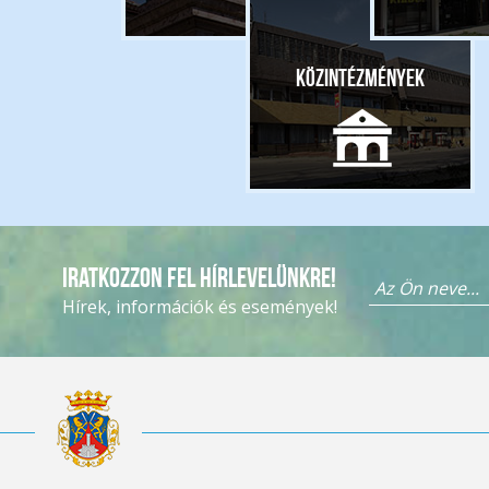
Közintézmények
Iratkozzon fel hírlevelünkre!
Hírek, információk és események!