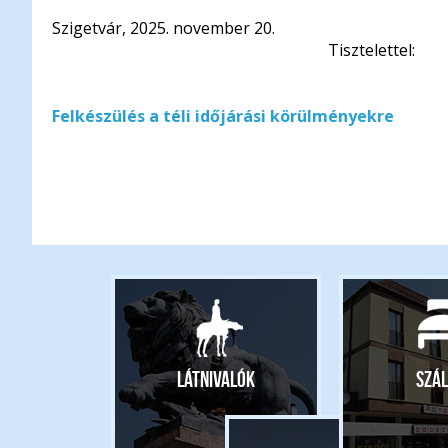
Szigetvár, 2025. november 20.
Tisztelettel:
Dr. Vass Péte
polgárme
Felkészülés a téli időjárási körülményekre
Látnivalók
Szál