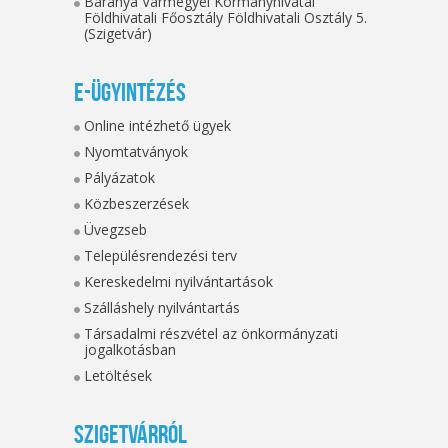
Baranya Vármegyei Kormányhivatal
Földhivatali Főosztály Földhivatali Osztály 5.
(Szigetvár)
E-ügyintézés
Online intézhető ügyek
Nyomtatványok
Pályázatok
Közbeszerzések
Üvegzseb
Településrendezési terv
Kereskedelmi nyilvántartások
Szálláshely nyilvántartás
Társadalmi részvétel az önkormányzati
jogalkotásban
Letöltések
Szigetvárról