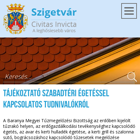
Ugrás a tartalomra
Keresés űrlap
Tájékoztató szabadtéri égetéssel
kapcsolatos tudnivalókról
A Baranya Megyei Tűzmegelőzési Bizottság az erdőben kijelölt
tűzrakó helyen, az erdőgazdálkodási tevékenységhez kapcsolódó
égetés, az avar és kerti hulladék égetése, a kerti grill és szalonna
sütő, bográcsozáshoz kapcsolódó tűzesetek megelőzése