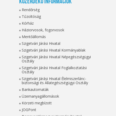
Közérdekű információk
Rendőrség
Tűzoltóság
Kórház
Háziorvosok, fogorvosok
Mentőállomás
Szigetvári Járási Hivatal
Szigetvári Járási Hivatal Kormányablak
Szigetvári Járási Hivatal Népegészségügyi
Osztály
Szigetvári Járási Hivatal Foglalkoztatási
Osztály
Szigetvári Járási Hivatal Élelmiszerlánc-
biztonsági és Állategészségügyi Osztály
Bankautomaták
Üzemanyagállomások
Körzeti megbízott
JOGPont