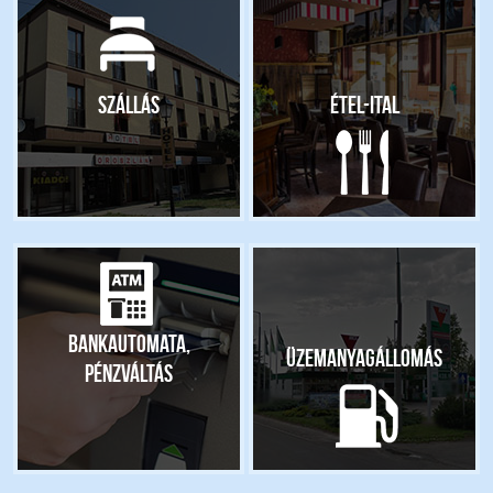
Szállás
Étel-ital
Bankautomata,
Üzemanyagállomás
pénzváltás