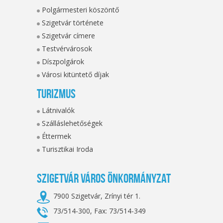
Polgármesteri köszöntő
Szigetvár története
Szigetvár címere
Testvérvárosok
Díszpolgárok
Városi kitüntető díjak
Turizmus
Látnivalók
Szálláslehetőségek
Éttermek
Turisztikai Iroda
Szigetvár Város Önkormányzat
7900 Szigetvár, Zrínyi tér 1.
73/514-300, Fax: 73/514-349