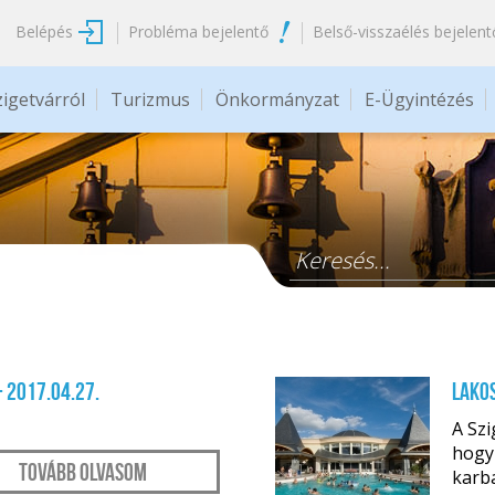
Belépés
Probléma bejelentő
Belső-visszaélés bejelent
zigetvárról
Turizmus
Önkormányzat
E-Ügyintézés
Keresés űrlap
- 2017.04.27.
Lakos
A Szi
hogy 
Tovább olvasom
karba