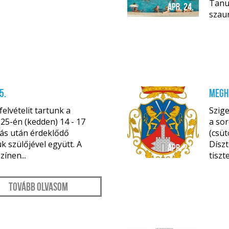
Tanu
ápr. 24.
szau
5.
Meghí
elvételit tartunk a
Szig
 25-én (kedden) 14 - 17
a sor
lás után érdeklődő
(csüt
k szülőjével együtt. A
Dísz
ápr. 21.
zínen...
tiszt
Tovább olvasom