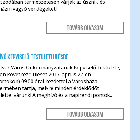
szodában természetesen várják az úszni-, és
názni vágyó vendégeket!
Tovább olvasom
vó képviselő-testületi ülésre
etvár Város Önkormányzatának Képviselő-testülete,
on következő ülését 2017. április 27-én
örtökön) 09:00 órai kezdettel a Városháza
termében tartja, melyre minden érdeklődőt
elettel várunk! A meghívó és a napirendi pontok...
Tovább olvasom