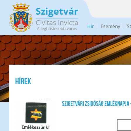
Ugrás a tartalomra
Hír
Esemény
S
Hírek
Oldalak
Szigetvári zsidóság emléknapja 