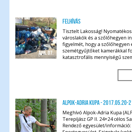
Felhívás
Tisztelt Lakosság! Nyomatékosa
városlakók és a szőlőhegyen i
figyelmét, hogy a szőlőhegyen 
szemétgyűjtőket kamerákkal fo
ápr. 07.
katasztrofális mennyiségű szemé
Alpok-Adria Kupa - 2017.05.20-2
Meghívó Alpok-Adria Kupa (AL
Terepíjász GP II. 24+24 célos S
Rendező egyesület/információ: 