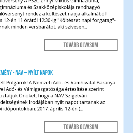
alóverseny A PSzC Zrínyi Miklós Gimnáziuma,
gimnáziuma és Szakközépiskolája rendhagyó
lóversenyt rendez a költészet napja alkalmából!
is 12-én 11 órától 12:30-ig "Költészet napi forgatag"-
rnak minden versbarátot, aki szívesen...
Tovább olvasom
MÉNY - NAV – Nyílt napok
elt Polgárok! A Nemzeti Adó- és Vámhivatal Baranya
ei Adó- és Vámigazgatósága értesítése szerint
oztatjuk Önöket, hogy a NAV Szigetvári
deltségének Irodájában nyílt napot tartanak az
i időpontokban: 2017. április 12-én (...
Tovább olvasom