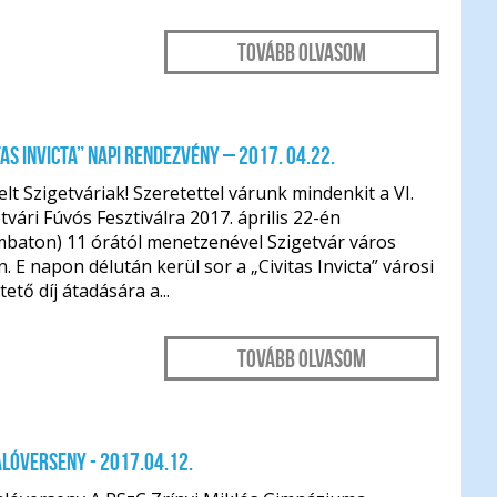
Tovább olvasom
tas Invicta” napi rendezvény – 2017. 04.22.
elt Szigetváriak! Szeretettel várunk mindenkit a VI.
tvári Fúvós Fesztiválra 2017. április 22-én
mbaton) 11 órától menetzenével Szigetvár város
n. E napon délután kerül sor a „Civitas Invicta” városi
tető díj átadására a...
Tovább olvasom
lóverseny - 2017.04.12.