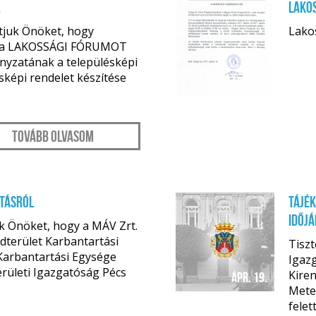
.
Lakos
atjuk Önöket, hogy
Lako
ata LAKOSSÁGI FÓRUMOT
nyzatának a településképi
ésképi rendelet készítése
ápr. 20.
Tovább olvasom
tásról
Tájék
időj
uk Önöket, hogy a MÁV Zrt.
ldterület Karbantartási
Tisz
Karbantartási Egysége
Igazg
rületi Igazgatóság Pécs
Kiren
ápr. 19.
Meteo
felet