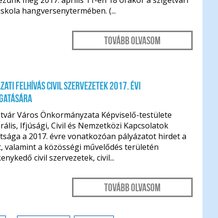
zünk meg 2017. április 11-én 18 órakor a szigetvári
skola hangversenytermében. (...
Tovább olvasom
zati felhívás civil szervezetek 2017. évi
gatására
etvár Város Önkormányzata Képviselő-testülete
rális, Ifjúsági, Civil és Nemzetközi Kapcsolatok
tsága a 2017. évre vonatkozóan pályázatot hirdet a
, valamint a közösségi művelődés területén
enykedő civil szervezetek, civil...
Tovább olvasom