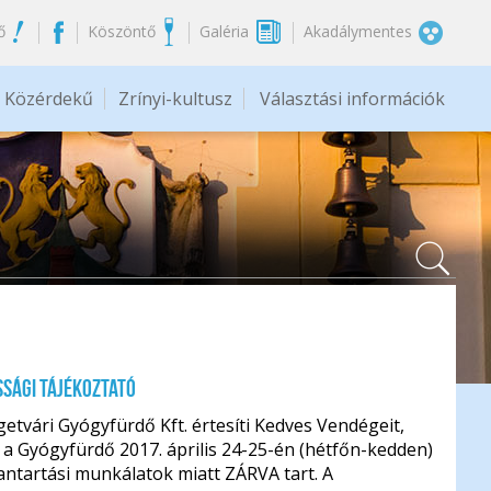
ő
Köszöntő
Galéria
Akadálymentes
Közérdekű
Zrínyi-kultusz
Választási információk
sági tájékoztató
getvári Gyógyfürdő Kft. értesíti Kedves Vendégeit,
a Gyógyfürdő 2017. április 24-25-én (hétfőn-kedden)
ntartási munkálatok miatt ZÁRVA tart. A