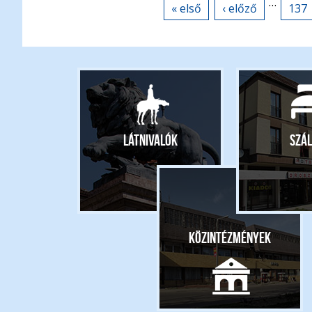
…
« első
‹ előző
137
Látnivalók
Szál
Közintézmények