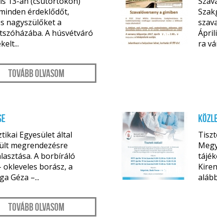
ilis 13-án (csütörtökön)
Szav
 minden érdeklődőt,
Szak
és nagyszülőket a
szava
átszóházába. A húsvétváró
Ápril
ápr. 10.
elt...
ra vá
Tovább olvasom
se
KÖZLE
tikai Egyesület által
Tiszt
ült megrendezésre
Megy
asztása. A borbíráló
tájék
- okleveles borász, a
Kiren
ápr. 10.
a Géza –...
alább
Tovább olvasom