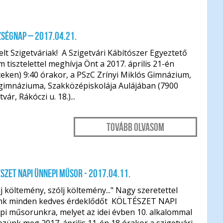
ségnap – 2017.04.21.
elt Szigetváriak! A Szigetvári Kábítószer Egyeztető
 tisztelettel meghívja Önt a 2017. április 21-én
eken) 9:40 órakor, a PSzC Zrínyi Miklós Gimnázium,
gimnáziuma, Szakközépiskolája Aulájában (7900
tvár, Rákóczi u. 18.)...
Tovább olvasom
SZET NAPI ünnepi műsor - 2017.04.11.
lj költemény, szólj költemény..." Nagy szeretettel
nk minden kedves érdeklődőt KÖLTÉSZET NAPI
pi műsorunkra, melyet az idei évben 10. alkalommal