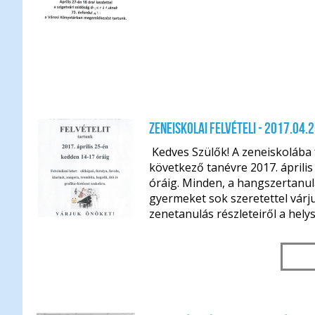
ápr. 24.
Zeneiskolai felvételi - 2017.04.2
Kedves Szülők! A zeneiskolába f
következő tanévre 2017. április
óráig. Minden, a hangszertanu
gyermeket sok szeretettel várju
ápr. 24.
zenetanulás részleteiről a helys