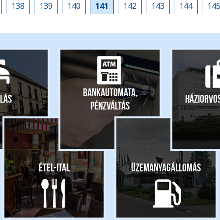
138
139
140
141
142
143
144
14
Bankautomata,
lás
Háziorvo
pénzváltás
Étel-ital
Üzemanyagállomás