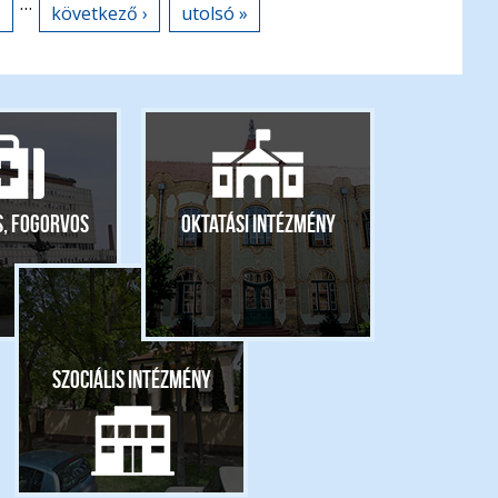
…
5
következő ›
utolsó »
s, fogorvos
Oktatási intézmény
Szociális intézmény