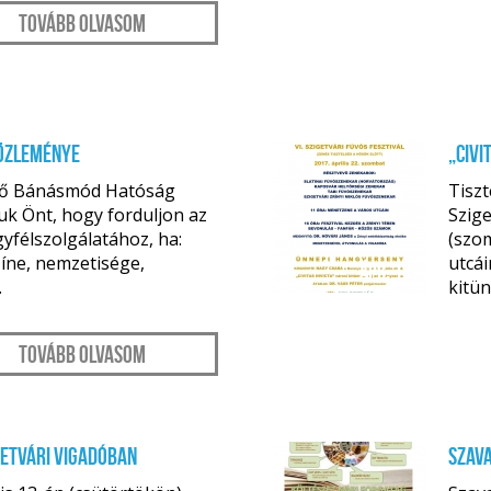
Tovább olvasom
özleménye
„Civi
nlő Bánásmód Hatóság
Tiszt
uk Önt, hogy forduljon az
Szige
félszolgálatához, ha:
(szo
zíne, nemzetisége,
utcái
ápr. 18.
.
kitün
Tovább olvasom
etvári Vigadóban
Szava