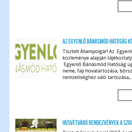
Az Egyenlő Bánásmód Hatóság k
Tisztelt Állampolgár! Az Egye
közleménye alapján tájékoztatj
Egyenlő Bánásmód Hatóság ügy
neme, faji hovatartozása, bőrs
ápr. 18.
nemzetiséghez való tartozása,..
Húsvétváró rendezvények a szig