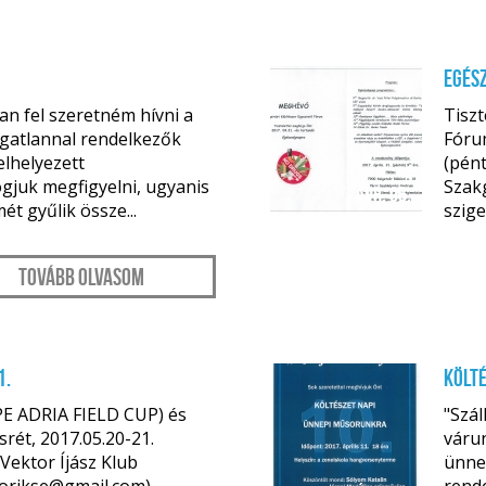
Egész
n fel szeretném hívni a
Tiszt
ngatlannal rendelkezők
Fórum
elhelyezett
(pént
gjuk megfigyelni, ugyanis
Szak
ápr. 06.
t gyűlik össze...
szige
Tovább olvasom
1.
KÖLTÉ
PE ADRIA FIELD CUP) és
"Szál
asrét, 2017.05.20-21.
váru
Vektor Íjász Klub
ünne