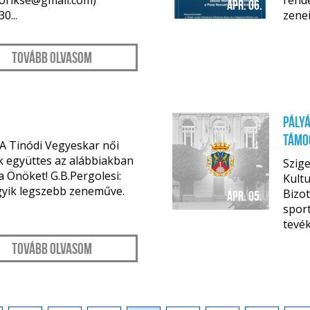
torikse@gmail.com)
rende
ápr. 06.
0...
zenei
Tovább olvasom
Pályá
támo
 A Tinódi Vegyeskar női
 együttes az alábbiakban
Szig
a Önöket! G.B.Pergolesi:
Kultu
gyik legszebb zeneműve.
Bizot
ápr. 05.
sport
tevék
Tovább olvasom