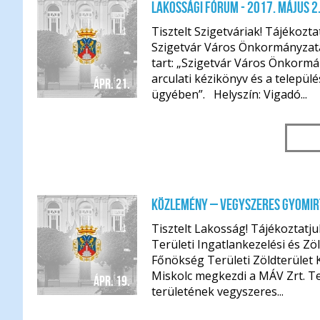
Lakossági fórum - 2017. május 2
Tisztelt Szigetváriak! Tájékozt
Szigetvár Város Önkormányz
tart: „Szigetvár Város Önkormá
arculati kézikönyv és a települ
ápr. 21.
ügyében”. Helyszín: Vigadó...
Közlemény – Vegyszeres gyomir
Tisztelt Lakosság! Tájékoztatj
Területi Ingatlankezelési és Zö
Főnökség Területi Zöldterület 
Miskolc megkezdi a MÁV Zrt. Te
ápr. 19.
területének vegyszeres...