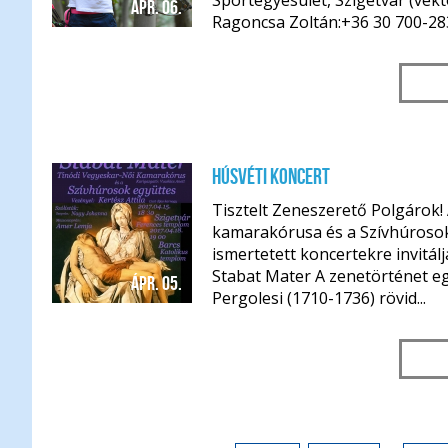
Sportegyesület, Szigetvár (vek
ápr. 06.
Ragoncsa Zoltán:+36 30 700-283
Húsvéti koncert
Tisztelt Zeneszerető Polgárok!
kamarakórusa és a Szívhúrosok
ismertetett koncertekre invitálj
Stabat Mater A zenetörténet e
ápr. 05.
Pergolesi (1710-1736) rövid...