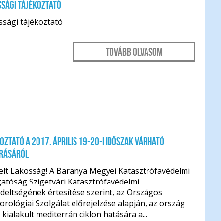
sági tájékoztató
ssági tájékoztató
Tovább olvasom
oztató a 2017. április 19-20-i időszak várható
árásáról
telt Lakosság! A Baranya Megyei Katasztrófavédelmi
atóság Szigetvári Katasztrófavédelmi
deltségének értesítése szerint, az Országos
rológiai Szolgálat előrejelzése alapján, az ország
t kialakult mediterrán ciklon hatására a...