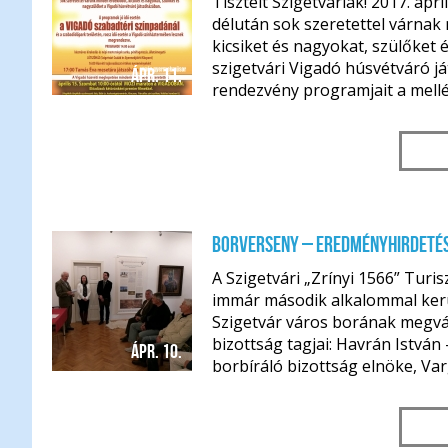
Tisztelt Szigetváriak! 2017. ápr
délután sok szeretettel várnak
kicsiket és nagyokat, szülőket 
szigetvári Vigadó húsvétváró j
ápr. 11.
rendezvény programjait a mellék
Borverseny – eredményhirdeté
A Szigetvári „Zrínyi 1566” Turisz
immár második alkalommal ker
Szigetvár város borának megvál
bizottság tagjai: Havrán István 
ápr. 10.
borbíráló bizottság elnöke, Varg