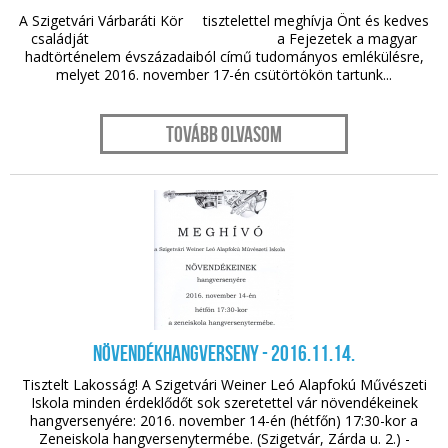
A Szigetvári Várbaráti Kör tisztelettel meghívja Önt és kedves
családját a Fejezetek a magyar
hadtörténelem évszázadaiból című tudományos emlékülésre,
melyet 2016. november 17-én csütörtökön tartunk...
Tovább olvasom
nov. 10.
Növendékhangverseny - 2016.11.14.
Tisztelt Lakosság! A Szigetvári Weiner Leó Alapfokú Művészeti
Iskola minden érdeklődőt sok szeretettel vár növendékeinek
hangversenyére: 2016. november 14-én (hétfőn) 17:30-kor a
Zeneiskola hangversenytermébe. (Szigetvár, Zárda u. 2.) -