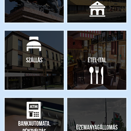
Szállás
Étel-ital
Bankautomata,
Üzemanyagállomás