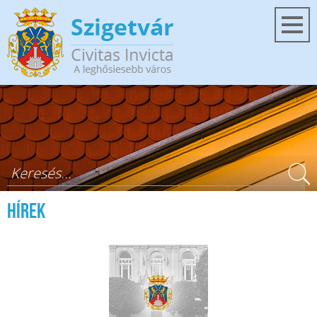
Ugrás a tartalomra
Keresés űrlap
Hírek