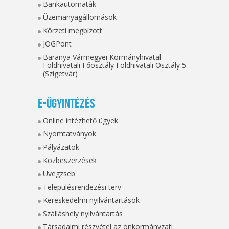
Bankautomaták
Üzemanyagállomások
Körzeti megbízott
JOGPont
Baranya Vármegyei Kormányhivatal
Földhivatali Főosztály Földhivatali Osztály 5.
(Szigetvár)
E-ügyintézés
Online intézhető ügyek
Nyomtatványok
Pályázatok
Közbeszerzések
Üvegzseb
Településrendezési terv
Kereskedelmi nyilvántartások
Szálláshely nyilvántartás
Társadalmi részvétel az önkormányzati