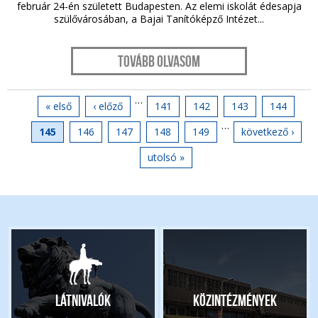
február 24-én született Budapesten. Az elemi iskolát édesapja
szülővárosában, a Bajai Tanítóképző Intézet...
Tovább olvasom
…
Oldalak
« első
‹ előző
141
142
143
144
…
145
146
147
148
149
következő ›
utolsó »
Látnivalók
Közintézmények