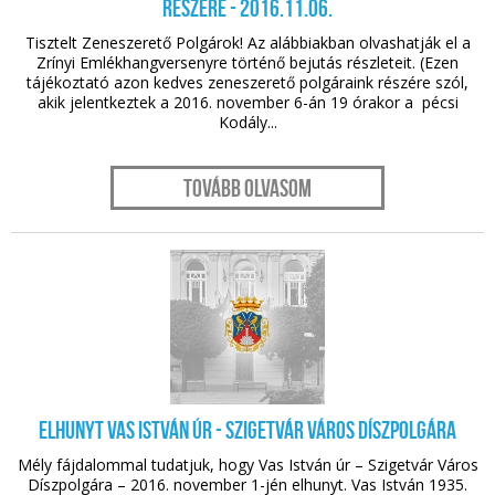
részére - 2016.11.06.
Tisztelt Zeneszerető Polgárok! Az alábbiakban olvashatják el a
Zrínyi Emlékhangversenyre történő bejutás részleteit. (Ezen
tájékoztató azon kedves zeneszerető polgáraink részére szól,
akik jelentkeztek a 2016. november 6-án 19 órakor a pécsi
Kodály...
Tovább olvasom
nov. 02.
Elhunyt Vas István úr - Szigetvár Város Díszpolgára
Mély fájdalommal tudatjuk, hogy Vas István úr – Szigetvár Város
Díszpolgára – 2016. november 1-jén elhunyt. Vas István 1935.