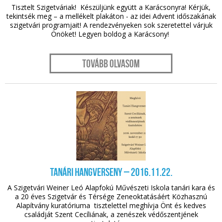
Tisztelt Szigetváriak! Készüljünk együtt a Karácsonyra! Kérjük,
tekintsék meg – a mellékelt plakáton - az idei Advent időszakának
szigetvári programjait! A rendezvényeken sok szeretettel várjuk
Önöket! Legyen boldog a Karácsony!
Tovább olvasom
nov. 18.
Tanári hangverseny – 2016.11.22.
A Szigetvári Weiner Leó Alapfokú Művészeti Iskola tanári kara és
a 20 éves Szigetvár és Térsége Zeneoktatásáért Közhasznú
Alapítvány kuratóriuma tisztelettel meghívja Önt és kedves
családját Szent Cecíliának, a zenészek védőszentjének