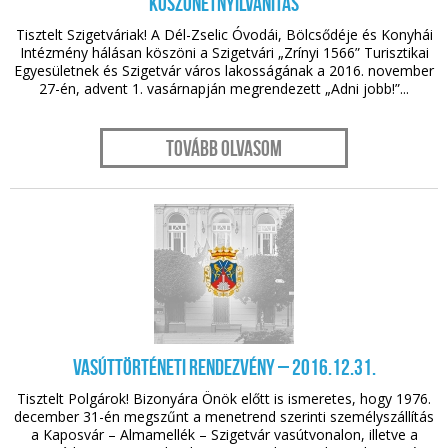
Köszönetnyilvánítás
Tisztelt Szigetváriak! A Dél-Zselic Óvodái, Bölcsődéje és Konyhái
Intézmény hálásan köszöni a Szigetvári „Zrínyi 1566” Turisztikai
Egyesületnek és Szigetvár város lakosságának a 2016. november
27-én, advent 1. vasárnapján megrendezett „Adni jobb!”...
Tovább olvasom
nov. 30.
Vasúttörténeti rendezvény – 2016.12.31.
Tisztelt Polgárok! Bizonyára Önök előtt is ismeretes, hogy 1976.
december 31-én megszűnt a menetrend szerinti személyszállítás
a Kaposvár – Almamellék – Szigetvár vasútvonalon, illetve a