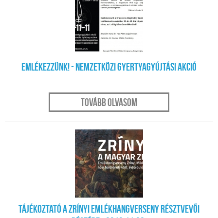
nov. 08.
Emlékezzünk! - Nemzetközi gyertyagyújtási akció
Tovább olvasom
nov. 05.
Tájékoztató a Zrínyi Emlékhangverseny résztvevői