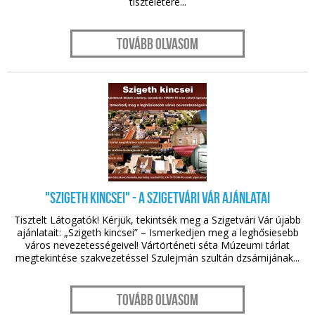
tiszteletére...
Tovább olvasom
nov. 15.
"Szigeth kincsei" - a Szigetvári Vár ajánlatai
Tisztelt Látogatók! Kérjük, tekintsék meg a Szigetvári Vár újabb
ajánlatait: „Szigeth kincsei” – Ismerkedjen meg a leghősiesebb
város nevezetességeivel! Vártörténeti séta Múzeumi tárlat
megtekintése szakvezetéssel Szulejmán szultán dzsámijának...
Tovább olvasom