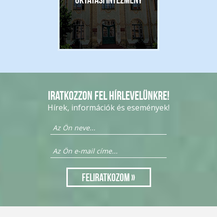
Iratkozzon fel hírlevelünkre!
Hírek, információk és események!