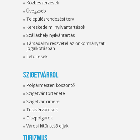
Közbeszerzések
Üvegzseb
Településrendezési terv
Kereskedelmi nyilvántartások
Szálláshely nyilvántartás
Társadalmi részvétel az önkormányzati
jogalkotásban
Letöltések
Szigetvárról
Polgármesteri köszöntő
Szigetvár története
Szigetvár címere
Testvérvárosok
Díszpolgárok
Városi kitüntető díjak
Turizmus