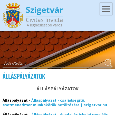
Ugrás a tartalomra
Keresés űrlap
Álláspályázatok
ÁLLÁSPÁLYÁZATOK
Álláspályázat -
Álláspályázat - családsegítő,
esetmenedzser munkakörök betöltésére | szigetvar.hu
Álláspályázat -
Álláspályázat - óvodai és iskolai szociális