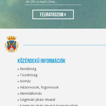
Közérdekű információk
Rendőrség
Tűzoltóság
Kórház
Háziorvosok, fogorvosok
Mentőállomás
Szigetvári Járási Hivatal
Szigetvári Járási Hivatal Kormányablak