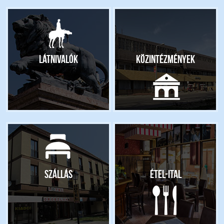
Látnivalók
Közintézmények
Szállás
Étel-ital