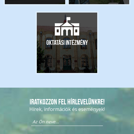
Oktatási intézmény
Iratkozzon fel hírlevelünkre!
Hírek, információk és események!