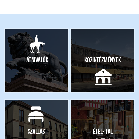
Látnivalók
Közintézmények
Szállás
Étel-ital