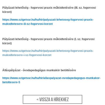
Pályázati lehetőség - fogorvosi praxis működtetésére (III. sz. fogorvosi
körzet)
https://www.szigetvar.hu/hu/hir/palyazati-lehetoseg-fogorvosi-praxis-
mukodtetesere-iii-sz-fogorvosi-korzet
Pályázati lehetőség - fogorvosi praxis működtetésére (I. sz. fogorvosi
körzet)
https://www.szigetvar.hu/hu/hir/palyazati-lehetoseg-fogorvosi-praxis-
mukodtetesere-i-sz-fogorvosi-korzet
Álláspályázat - óvodapedagógus munkakör betöltésére
https://www.szigetvar.hu/hu/hir/allaspalyazat-ovodapedagogus-munkakor-
betoltesere-5
< Vissza a hírekhez