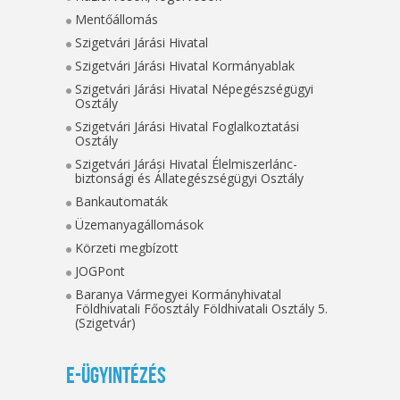
Mentőállomás
Szigetvári Járási Hivatal
Szigetvári Járási Hivatal Kormányablak
Szigetvári Járási Hivatal Népegészségügyi
Osztály
Szigetvári Járási Hivatal Foglalkoztatási
Osztály
Szigetvári Járási Hivatal Élelmiszerlánc-
biztonsági és Állategészségügyi Osztály
Bankautomaták
Üzemanyagállomások
Körzeti megbízott
JOGPont
Baranya Vármegyei Kormányhivatal
Földhivatali Főosztály Földhivatali Osztály 5.
(Szigetvár)
E-ügyintézés