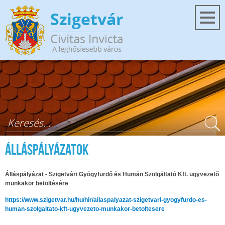
Ugrás a tartalomra
Keresés űrlap
Álláspályázatok
Álláspályázat - Szigetvári Gyógyfürdő és Humán Szolgáltató Kft. ügyvezető
munkakör betöltésére
https://www.szigetvar.hu/hu/hir/allaspalyazat-szigetvari-gyogyfurdo-es-
human-szolgaltato-kft-ugyvezeto-munkakor-betoltesere