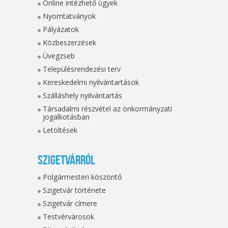
Online intézhető ügyek
Nyomtatványok
Pályázatok
Közbeszerzések
Üvegzseb
Településrendezési terv
Kereskedelmi nyilvántartások
Szálláshely nyilvántartás
Társadalmi részvétel az önkormányzati
jogalkotásban
Letöltések
Szigetvárról
Polgármesteri köszöntő
Szigetvár története
Szigetvár címere
Testvérvárosok