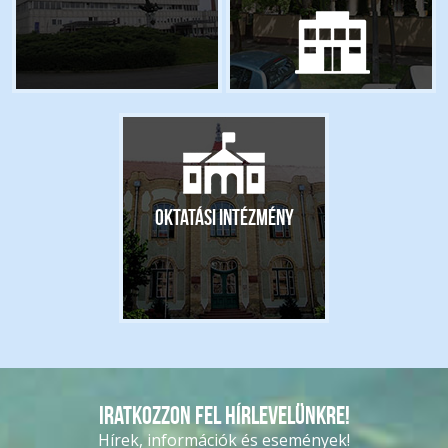
Oktatási intézmény
Iratkozzon fel hírlevelünkre!
Hírek, információk és események!