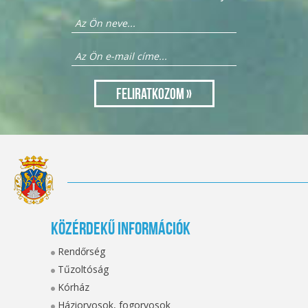
Közérdekű információk
Rendőrség
Tűzoltóság
Kórház
Háziorvosok, fogorvosok