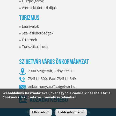
Díszpolgárok
Városi kitüntető díjak
Turizmus
Látnivalók
Szálláslehetőségek
Éttermek
Turisztikai Iroda
Szigetvár Város Önkormányzat
7900 Szigetvár, Zrínyi tér 1.
73/514-300, Fax: 73/514-349
onkormanyzat@szigetvar.hu
Weboldalunk használatával jóváhagyod a cookie-k használatát a
Cookie-kal kapcsolatos irányelv értelmében.
© 2026. Minden jog fenntartva, szigetvar.hu
Elfogadom
Több információ