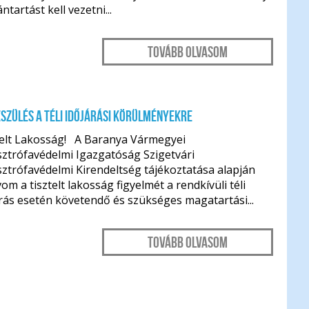
ántartást kell vezetni...
Tovább olvasom
szülés a téli időjárási körülményekre
telt Lakosság! A Baranya Vármegyei
ztrófavédelmi Igazgatóság Szigetvári
ztrófavédelmi Kirendeltség tájékoztatása alapján
vom a tisztelt lakosság figyelmét a rendkívüli téli
rás esetén követendő és szükséges magatartási...
Tovább olvasom