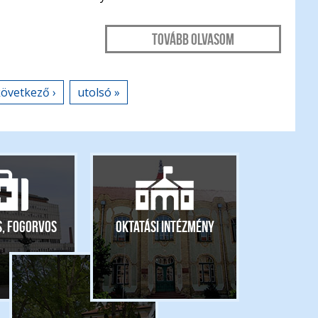
Tovább olvasom
övetkező ›
utolsó »
s, fogorvos
Oktatási intézmény