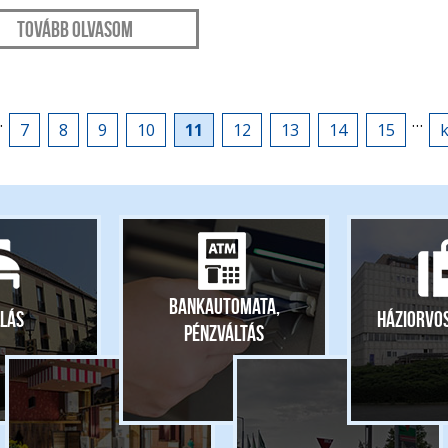
Tovább olvasom
…
…
7
8
9
10
11
12
13
14
15
k
Bankautomata,
lás
Háziorvo
pénzváltás