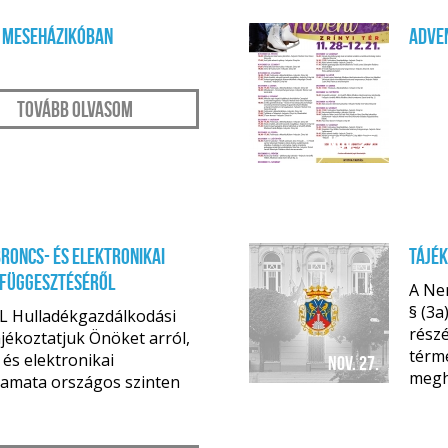
a Meseházikóban
Adve
Tovább olvasom
nov. 27.
roncs- és elektronikai
Tájé
lfüggesztéséről
A Nem
§ (3a
L Hulladékgazdálkodási
részé
ájékoztatjuk Önöket arról,
térmé
és elektronikai
nov. 27.
meghi
lyamata országos szinten