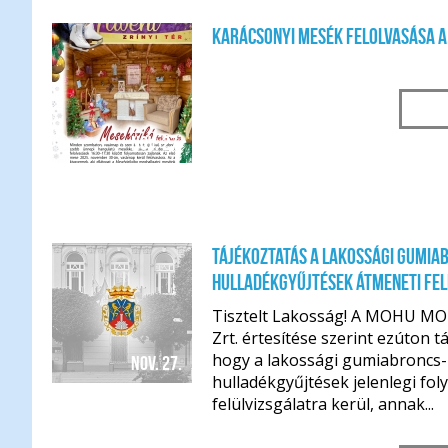
Karácsonyi mesék felolvasása 
nov. 27.
Tájékoztatás a lakossági gumiab
hulladékgyűjtések átmeneti fe
Tisztelt Lakosság! A MOHU MO
Zrt. értesítése szerint ezúton t
hogy a lakossági gumiabroncs- 
nov. 27.
hulladékgyűjtések jelenlegi fo
felülvizsgálatra kerül, annak...