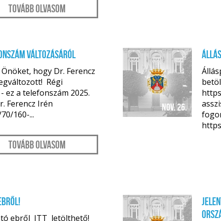
Tovább olvasom
fonszám változásáról
Állá
k Önöket, hogy Dr. Ferencz
Állás
egváltozott! Régi
betö
 - ez a telefonszám 2025.
https
r. Ferencz Irén
asszi
nov. 26.
70/160-...
fogor
https
Tovább olvasom
ebről!
Jelen
orsz
 ebről ITT letölthető!