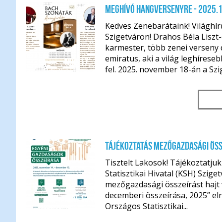
Meghívó hangversenyre - 2025.1
Kedves Zenebarátaink! Világhí
Szigetváron! Drahos Béla Liszt
karmester, több zenei verseny d
emiratus, aki a világ leghírese
nov. 17.
fel. 2025. november 18-án a Szige
Tájékoztatás mezőgazdasági ös
Tisztelt Lakosok! Tájékoztatju
Statisztikai Hivatal (KSH) Szig
mezőgazdasági összeírást hajt
decemberi összeírása, 2025” eln
nov. 13.
Országos Statisztikai...