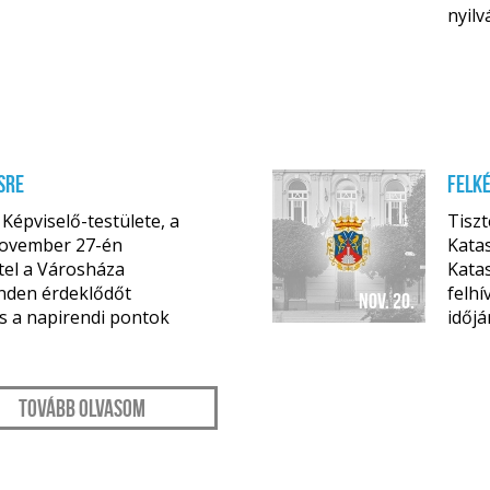
nyilv
sre
Felké
épviselő-testülete, a
Tisz
november 27-én
Katas
tel a Városháza
Katas
inden érdeklődőt
felhí
nov. 20.
és a napirendi pontok
időjá
Tovább olvasom