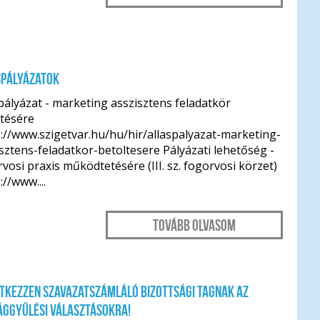
spályázatok
pályázat - marketing asszisztens feladatkör
ltésére
://www.szigetvar.hu/hu/hir/allaspalyazat-marketing-
sztens-feladatkor-betoltesere Pályázati lehetőség -
vosi praxis működtetésére (III. sz. fogorvosi körzet)
://www....
Tovább olvasom
tkezzen szavazatszámláló bizottsági tagnak az
ággyűlési választásokra!