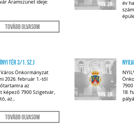
tvár Áramszünet ideje:
év ha
nov. 28.
szám,
épüle
Tovább olvasom
nyi tér 3/1. sz.)
NYILV
r Város Önkormányzat
NYIL
i 2026. február 1.-től
Önko
dőtartamra az
7900 
t képező 7900 Szigetvár,
18. f
nov. 28.
ó, az...
pályá
Tovább olvasom