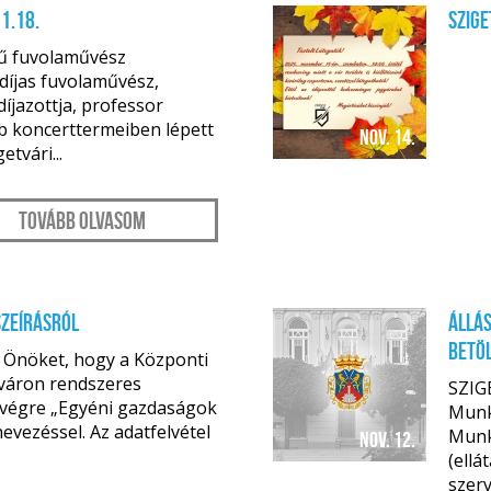
1.18.
Szige
rű fuvolaművész
-díjas fuvolaművész,
íjazottja, professor
bb koncerttermeiben lépett
nov. 14.
tvári...
Tovább olvasom
szeírásról
Állás
betö
k Önöket, hogy a Központi
etváron rendszeres
SZIG
 végre „Egyéni gazdaságok
Munk
evezéssel. Az adatfelvétel
Munk
nov. 12.
(ellá
szerv