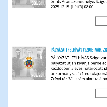
érinti: Áramszünet helye: Szige
dec. 01.
2025.12.15. (hétfő) 08:00...
Pályázati felhívás (Szigetvár, Zrí
PÁLYÁZATI FELHÍVÁS Szigetvá
pályázat útján kívánja bérbe adn
kezdődően 3 éves határozott i
önkormányzat 1/1-ed tulajdoná
nov. 28.
Zrínyi tér 3/1. szám alatt találhat