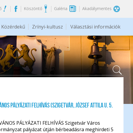
ő
Köszöntő
Galéria
Akadálymentes
Közérdekű
Zrínyi-kultusz
Választási információk
ános pályázati felhívás (Szigetvár, József Attila u. 5.
VÁNOS PÁLYÁZATI FELHÍVÁS Szigetvár Város
rmányzat pályázat útján bérbeadásra meghirdeti 5