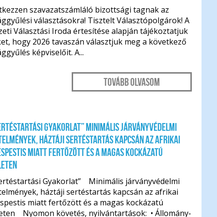
tkezzen szavazatszámláló bizottsági tagnak az
ggyűlési választásokra! Tisztelt Választópolgárok! A
ti Választási Iroda értesítése alapján tájékoztatjuk
et, hogy 2026 tavaszán választjuk meg a következő
ggyűlés képviselőit. A...
Tovább olvasom
ertéstartási Gyakorlat” Minimális járványvédelmi
elmények, háztáji sertéstartás kapcsán az afrikai
spestis miatt fertőzött és a magas kockázatú
leten
ertéstartási Gyakorlat” Minimális járványvédelmi
elmények, háztáji sertéstartás kapcsán az afrikai
spestis miatt fertőzött és a magas kockázatú
leten Nyomon követés, nyilvántartások: • Állomány‐