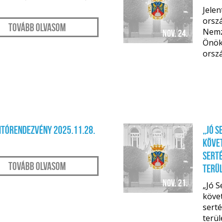
Jelen
orszá
Tovább olvasom
Nemze
nov. 24.
Önök
orszá
nyitórendezvény 2025.11.28.
„Jó S
követ
serté
Tovább olvasom
terü
nov. 21.
„Jó S
követ
serté
terü