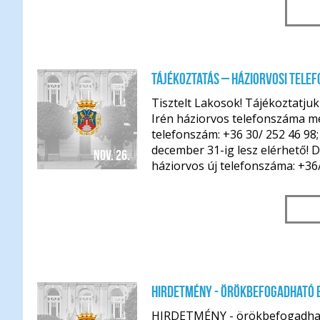
Tájékoztatás – háziorvosi tele
Tisztelt Lakosok! Tájékoztatju
Irén háziorvos telefonszáma m
telefonszám: +36 30/ 252 46 98;
december 31-ig lesz elérhető! D
nov. 26.
háziorvos új telefonszáma: +36/
HIRDETMÉNY - örökbefogadható 
HIRDETMÉNY - örökbefogadható