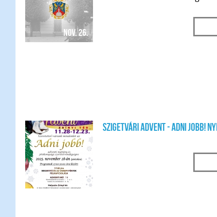
nov. 26.
Szigetvári Advent - Adni jobb! 
nov. 21.