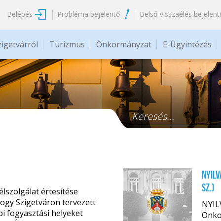
Belépés
Probléma bejelentő
Belső-visszaélés bejelent
zigetvárról
Turizmus
Önkormányzat
E-Ügyintézés
Keresés űrlap
Nyilv
sz.)
lszolgálat értesítése
hogy Szigetváron tervezett
NYIL
bi fogyasztási helyeket
Önko