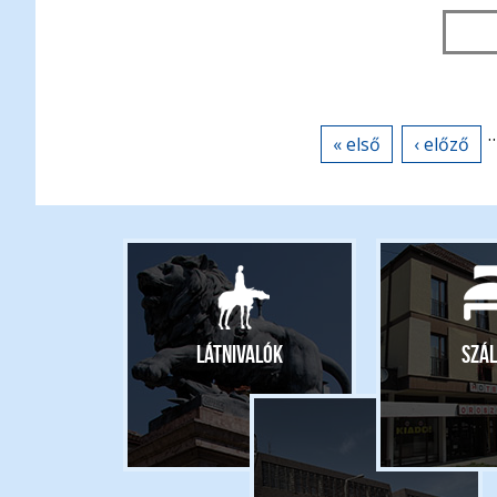
« első
‹ előző
Látnivalók
Szál