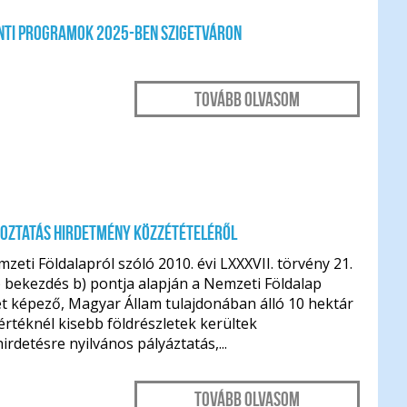
nti programok 2025-ben Szigetváron
Tovább olvasom
koztatás hirdetmény közzétételéről
zeti Földalapról szóló 2010. évi LXXXVII. törvény 21.
) bekezdés b) pontja alapján a Nemzeti Földalap
t képező, Magyar Állam tulajdonában álló 10 hektár
rtéknél kisebb földrészletek kerültek
rdetésre nyilvános pályáztatás,...
Tovább olvasom