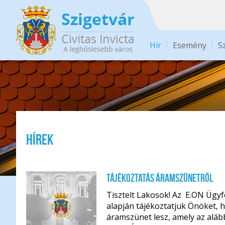
Ugrás a tartalomra
Hír
Esemény
S
Hírek
Oldalak
Tájékoztatás áramszünetről
Tisztelt Lakosok! Az E.ON Ügyfé
alapján tájékoztatjuk Önöket, 
áramszünet lesz, amely az aláb