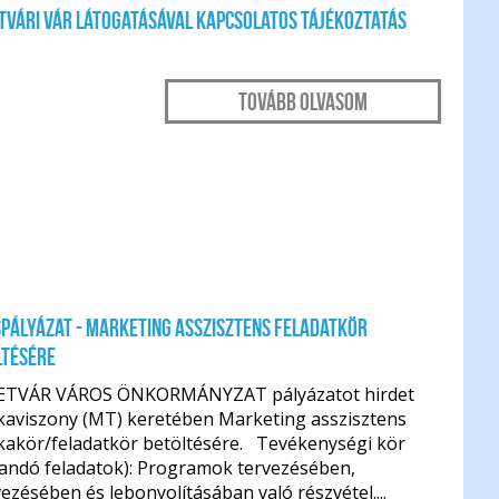
tvári Vár látogatásával kapcsolatos tájékoztatás
Tovább olvasom
pályázat - marketing asszisztens feladatkör
ltésére
ETVÁR VÁROS ÖNKORMÁNYZAT pályázatot hirdet
aviszony (MT) keretében Marketing asszisztens
akör/feladatkör betöltésére. Tevékenységi kör
tandó feladatok): Programok tervezésében,
ezésében és lebonyolításában való részvétel....