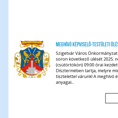
Meghívó Képviselő-testületi ülé
Szigetvár Város Önkormányzat K
soron következő ülését 2025. 
(csütörtökön) 09:00 órai kezdet
Dísztermében tartja, melyre m
nov. 21.
tisztelettel várunk! A meghívó 
anyagai...